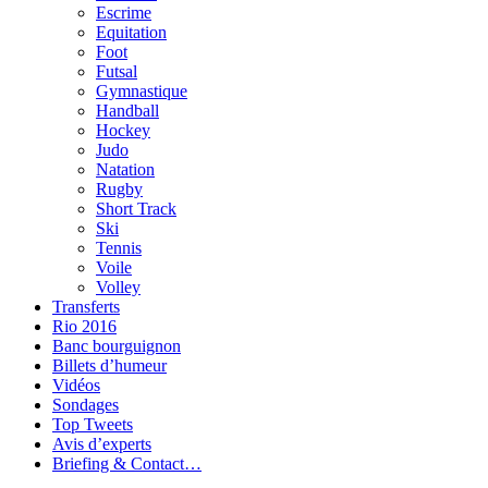
Escrime
Equitation
Foot
Futsal
Gymnastique
Handball
Hockey
Judo
Natation
Rugby
Short Track
Ski
Tennis
Voile
Volley
Transferts
Rio 2016
Banc bourguignon
Billets d’humeur
Vidéos
Sondages
Top Tweets
Avis d’experts
Briefing & Contact…