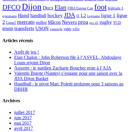
Dijon
foot
DFCO
Elan
Ducs
fédérale 1
FIBA Europe Cup
JDA
Hand
ligue
hockey
ligue 1
handball
L2
l1
griezmann
Legname
mercato
proa
2
Nevers
rugby
Mâcon
millot
TCD
Ligue2
pro d2
transferts
USON
tennis
vélo
vidéo
vannuchi
Articles récents
Arrêt de jeu !
Elan Chalon : John Roberson file à l’ASVEL, Abdoulaye
Loum rejoint Dijon
Auxerre : le gardien Zacharie Boucher reste à l’AJA
Valentin Bigote (Nantes) s’engage pour une saison avec la
JDA Dijon Basket
Handball : le pivot Marc Poletti prolonge pour 3 saisons au
DBHB
Archives
juillet 2017
juin 2017
mai 2017
avril 2017