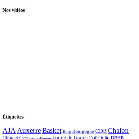
Nos vidéos
Étiquettes
AJA
Basket
Chalon
Auxerre
CDB
Bourgogne
Borg
Choulet
coupe de france
Dall'Oglio
DBHB
Cotret
coupe d'europe