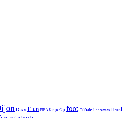
ijon
foot
Elan
Hand
Ducs
fédérale 1
FIBA Europe Cup
griezmann
N
vélo
vidéo
vannuchi