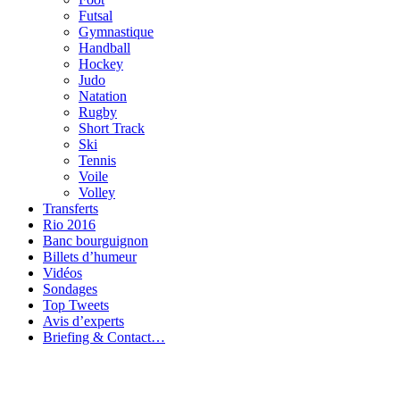
Futsal
Gymnastique
Handball
Hockey
Judo
Natation
Rugby
Short Track
Ski
Tennis
Voile
Volley
Transferts
Rio 2016
Banc bourguignon
Billets d’humeur
Vidéos
Sondages
Top Tweets
Avis d’experts
Briefing & Contact…