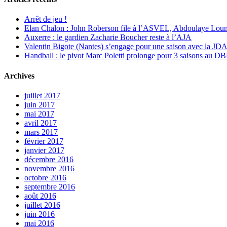
Arrêt de jeu !
Elan Chalon : John Roberson file à l’ASVEL, Abdoulaye Loum
Auxerre : le gardien Zacharie Boucher reste à l’AJA
Valentin Bigote (Nantes) s’engage pour une saison avec la JD
Handball : le pivot Marc Poletti prolonge pour 3 saisons au 
Archives
juillet 2017
juin 2017
mai 2017
avril 2017
mars 2017
février 2017
janvier 2017
décembre 2016
novembre 2016
octobre 2016
septembre 2016
août 2016
juillet 2016
juin 2016
mai 2016