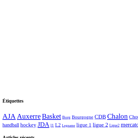
Étiquettes
AJA
Basket
Chalon
Auxerre
CDB
Chou
Bourgogne
Borg
JDA
mercat
ligue 2
hockey
ligue 1
handball
L2
l1
Ligue2
Legname
Articles récents