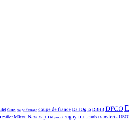
D
DFCO
let
coupe de france
Dall'Oglio
DBHB
Cotret
coupe d'europe
o
proa
Nevers
rugby
transferts
USO
Mâcon
tennis
millot
TCD
pro d2