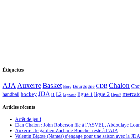
Étiquettes
AJA
Basket
Chalon
Auxerre
CDB
Chou
Bourgogne
Borg
JDA
mercat
ligue 2
hockey
ligue 1
handball
L2
l1
Ligue2
Legname
Articles récents
Arrêt de jeu !
Elan Chalon : John Roberson file à l’ASVEL, Abdoulaye Loum
Auxerre : le gardien Zacharie Boucher reste à l’AJA
Valentin Bigote (Nantes) s’engage pour une saison avec la JD