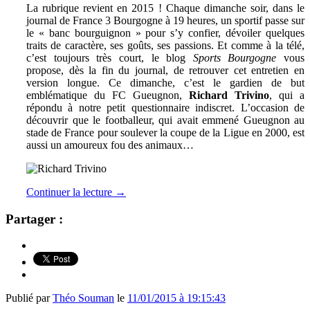
La rubrique revient en 2015 ! Chaque dimanche soir, dans le
journal de France 3 Bourgogne à 19 heures, un sportif passe sur
le « banc bourguignon » pour s’y confier, dévoiler quelques
traits de caractère, ses goûts, ses passions. Et comme à la télé,
c’est toujours très court, le blog
Sports Bourgogne
vous
propose, dès la fin du journal, de retrouver cet entretien en
version longue. Ce dimanche, c’est le gardien de but
emblématique du FC Gueugnon,
Richard Trivino
,
qui a
répondu à notre petit questionnaire indiscret. L’occasion de
découvrir que le footballeur, qui avait emmené Gueugnon au
stade de France pour soulever la coupe de la Ligue en 2000, est
aussi un amoureux fou des animaux…
Continuer la lecture
→
Partager :
Publié par
Théo Souman
le
11/01/2015 à 19:15:43