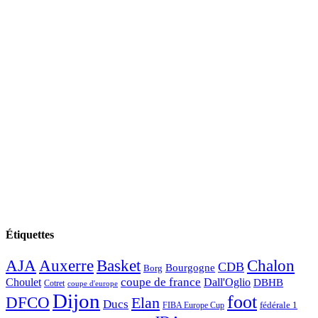
Étiquettes
AJA
Basket
Chalon
Auxerre
CDB
Bourgogne
Borg
Choulet
coupe de france
Dall'Oglio
DBHB
Cotret
coupe d'europe
Dijon
foot
DFCO
Elan
Ducs
fédérale 1
FIBA Europe Cup