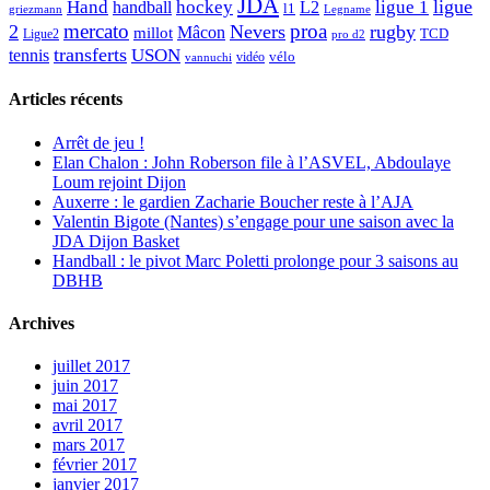
JDA
Hand
ligue
hockey
ligue 1
handball
L2
l1
griezmann
Legname
mercato
proa
2
Nevers
rugby
Mâcon
millot
TCD
Ligue2
pro d2
transferts
USON
tennis
vélo
vidéo
vannuchi
Articles récents
Arrêt de jeu !
Elan Chalon : John Roberson file à l’ASVEL, Abdoulaye
Loum rejoint Dijon
Auxerre : le gardien Zacharie Boucher reste à l’AJA
Valentin Bigote (Nantes) s’engage pour une saison avec la
JDA Dijon Basket
Handball : le pivot Marc Poletti prolonge pour 3 saisons au
DBHB
Archives
juillet 2017
juin 2017
mai 2017
avril 2017
mars 2017
février 2017
janvier 2017