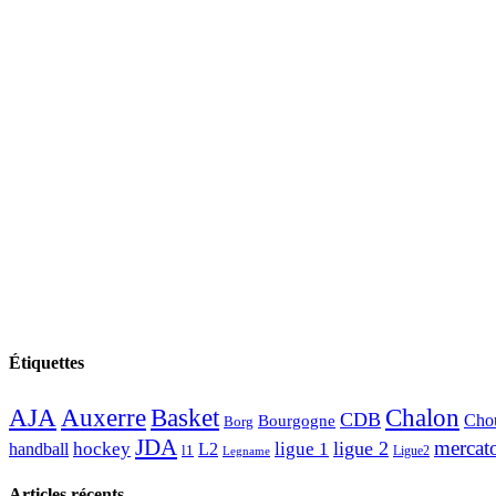
Étiquettes
AJA
Basket
Chalon
Auxerre
CDB
Chou
Bourgogne
Borg
JDA
mercat
ligue 2
hockey
ligue 1
handball
L2
l1
Ligue2
Legname
Articles récents