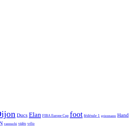
ijon
foot
Elan
Hand
Ducs
fédérale 1
FIBA Europe Cup
griezmann
N
vélo
vidéo
vannuchi