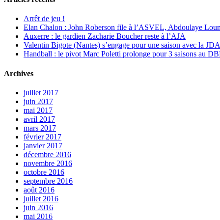
Arrêt de jeu !
Elan Chalon : John Roberson file à l’ASVEL, Abdoulaye Loum
Auxerre : le gardien Zacharie Boucher reste à l’AJA
Valentin Bigote (Nantes) s’engage pour une saison avec la JD
Handball : le pivot Marc Poletti prolonge pour 3 saisons au 
Archives
juillet 2017
juin 2017
mai 2017
avril 2017
mars 2017
février 2017
janvier 2017
décembre 2016
novembre 2016
octobre 2016
septembre 2016
août 2016
juillet 2016
juin 2016
mai 2016