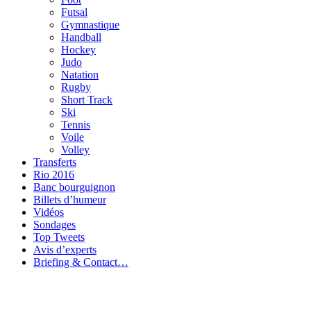
Futsal
Gymnastique
Handball
Hockey
Judo
Natation
Rugby
Short Track
Ski
Tennis
Voile
Volley
Transferts
Rio 2016
Banc bourguignon
Billets d’humeur
Vidéos
Sondages
Top Tweets
Avis d’experts
Briefing & Contact…