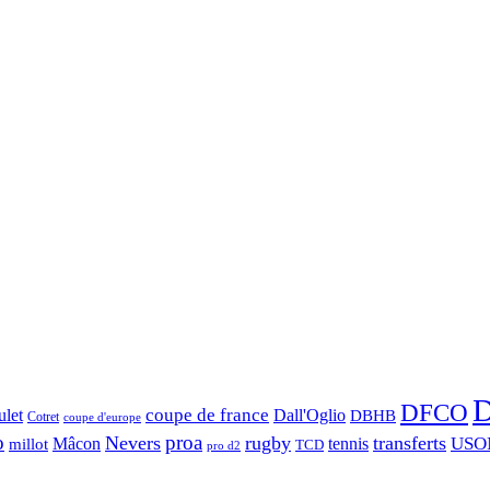
D
DFCO
let
coupe de france
Dall'Oglio
DBHB
Cotret
coupe d'europe
o
proa
Nevers
rugby
transferts
USO
Mâcon
tennis
millot
TCD
pro d2