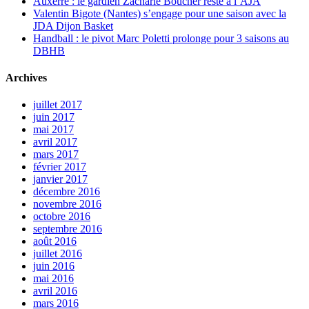
Auxerre : le gardien Zacharie Boucher reste à l’AJA
Valentin Bigote (Nantes) s’engage pour une saison avec la
JDA Dijon Basket
Handball : le pivot Marc Poletti prolonge pour 3 saisons au
DBHB
Archives
juillet 2017
juin 2017
mai 2017
avril 2017
mars 2017
février 2017
janvier 2017
décembre 2016
novembre 2016
octobre 2016
septembre 2016
août 2016
juillet 2016
juin 2016
mai 2016
avril 2016
mars 2016