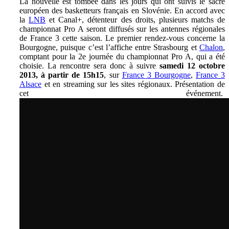
La nouvelle est tombée dans les jours qui ont suivis le sacre
européen des basketteurs français en Slovénie. En accord avec
la
LNB
et Canal+, détenteur des droits, plusieurs matchs de
championnat Pro A seront diffusés sur les antennes régionales
de France 3 cette saison. Le premier rendez-vous concerne la
Bourgogne, puisque c’est l’affiche entre Strasbourg et
Chalon
,
comptant pour la 2e journée du championnat Pro A, qui a été
choisie. La rencontre sera donc à suivre
samedi 12 octobre
2013, à partir de 15h15
, sur
France 3 Bourgogne
,
France 3
Alsace
et en streaming sur les sites régionaux. Présentation de
cet événement.