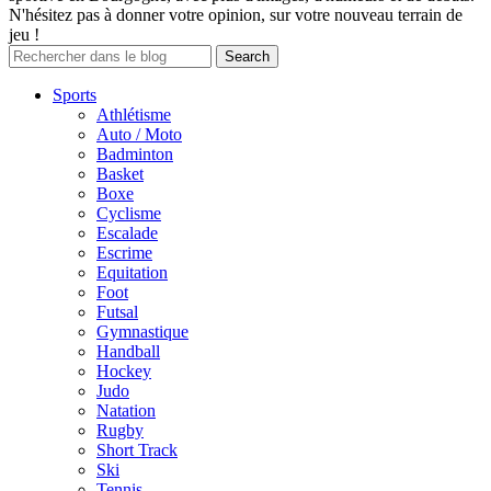
N'hésitez pas à donner votre opinion, sur votre nouveau terrain de
jeu !
Sports
Athlétisme
Auto / Moto
Badminton
Basket
Boxe
Cyclisme
Escalade
Escrime
Equitation
Foot
Futsal
Gymnastique
Handball
Hockey
Judo
Natation
Rugby
Short Track
Ski
Tennis