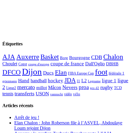
Étiquettes
AJA
Basket
Chalon
Auxerre
CDB
Bourgogne
Borg
Choulet
coupe de france
Dall'Oglio
DBHB
Cotret
coupe d'europe
Dijon
foot
DFCO
Elan
Ducs
fédérale 1
FIBA Europe Cup
JDA
Hand
ligue
hockey
ligue 1
handball
L2
l1
griezmann
Legname
mercato
proa
2
Nevers
rugby
Mâcon
millot
TCD
Ligue2
pro d2
transferts
USON
tennis
vélo
vidéo
vannuchi
Articles récents
Arrêt de jeu !
Elan Chalon : John Roberson file à l’ASVEL, Abdoulaye
Loum rejoint Dijon