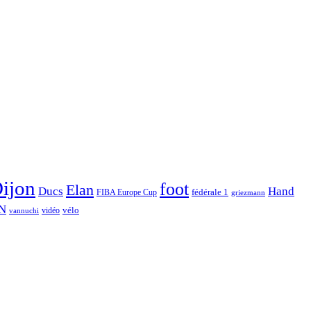
ijon
foot
Elan
Hand
Ducs
fédérale 1
FIBA Europe Cup
griezmann
N
vélo
vidéo
vannuchi