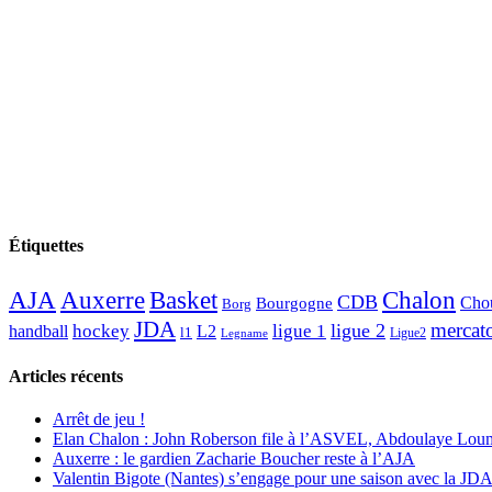
Étiquettes
AJA
Basket
Chalon
Auxerre
CDB
Chou
Bourgogne
Borg
JDA
mercat
ligue 2
hockey
ligue 1
handball
L2
l1
Ligue2
Legname
Articles récents
Arrêt de jeu !
Elan Chalon : John Roberson file à l’ASVEL, Abdoulaye Loum
Auxerre : le gardien Zacharie Boucher reste à l’AJA
Valentin Bigote (Nantes) s’engage pour une saison avec la JD