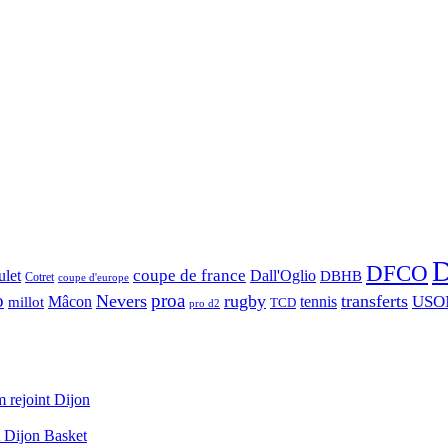
D
DFCO
let
coupe de france
Dall'Oglio
DBHB
Cotret
coupe d'europe
o
proa
Nevers
rugby
transferts
USO
Mâcon
tennis
millot
TCD
pro d2
 rejoint Dijon
A Dijon Basket