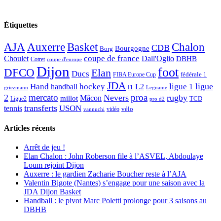
Étiquettes
AJA
Basket
Chalon
Auxerre
CDB
Bourgogne
Borg
Choulet
coupe de france
Dall'Oglio
DBHB
Cotret
coupe d'europe
Dijon
foot
DFCO
Elan
Ducs
fédérale 1
FIBA Europe Cup
JDA
Hand
ligue
hockey
ligue 1
handball
L2
l1
griezmann
Legname
mercato
proa
2
Nevers
rugby
Mâcon
millot
TCD
Ligue2
pro d2
transferts
USON
tennis
vélo
vidéo
vannuchi
Articles récents
Arrêt de jeu !
Elan Chalon : John Roberson file à l’ASVEL, Abdoulaye
Loum rejoint Dijon
Auxerre : le gardien Zacharie Boucher reste à l’AJA
Valentin Bigote (Nantes) s’engage pour une saison avec la
JDA Dijon Basket
Handball : le pivot Marc Poletti prolonge pour 3 saisons au
DBHB