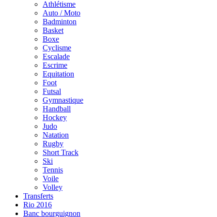
Athlétisme
Auto / Moto
Badminton
Basket
Boxe
Cyclisme
Escalade
Escrime
Equitation
Foot
Futsal
Gymnastique
Handball
Hockey
Judo
Natation
Rugby
Short Track
Ski
Tennis
Voile
Volley
Transferts
Rio 2016
Banc bourguignon