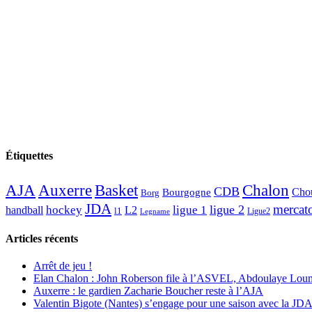
Étiquettes
AJA
Basket
Chalon
Auxerre
CDB
Chou
Bourgogne
Borg
JDA
mercat
ligue 2
hockey
ligue 1
handball
L2
l1
Ligue2
Legname
Articles récents
Arrêt de jeu !
Elan Chalon : John Roberson file à l’ASVEL, Abdoulaye Loum
Auxerre : le gardien Zacharie Boucher reste à l’AJA
Valentin Bigote (Nantes) s’engage pour une saison avec la JD