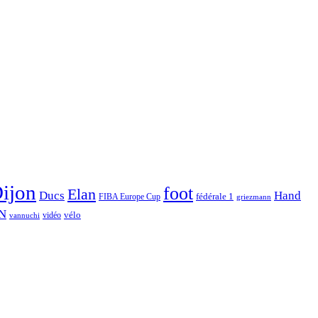
ijon
foot
Elan
Hand
Ducs
fédérale 1
FIBA Europe Cup
griezmann
N
vélo
vidéo
vannuchi