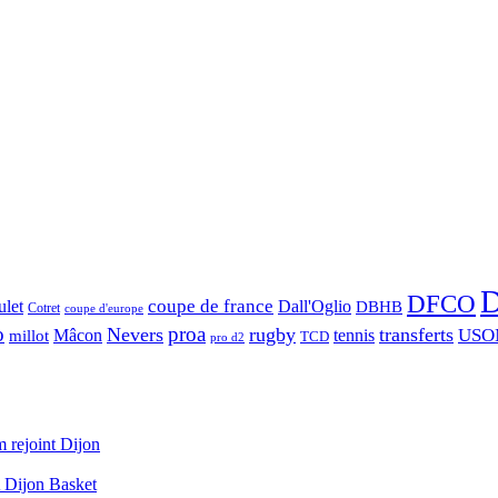
D
DFCO
let
coupe de france
Dall'Oglio
DBHB
Cotret
coupe d'europe
o
proa
Nevers
rugby
transferts
USO
Mâcon
tennis
millot
TCD
pro d2
 rejoint Dijon
A Dijon Basket