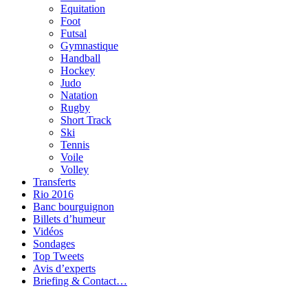
Equitation
Foot
Futsal
Gymnastique
Handball
Hockey
Judo
Natation
Rugby
Short Track
Ski
Tennis
Voile
Volley
Transferts
Rio 2016
Banc bourguignon
Billets d’humeur
Vidéos
Sondages
Top Tweets
Avis d’experts
Briefing & Contact…