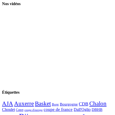
Nos vidéos
Étiquettes
AJA
Basket
Chalon
Auxerre
CDB
Bourgogne
Borg
Choulet
coupe de france
Dall'Oglio
DBHB
Cotret
coupe d'europe