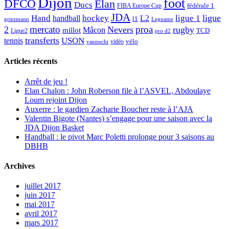
Dijon
foot
DFCO
Elan
Ducs
fédérale 1
FIBA Europe Cup
JDA
Hand
ligue
hockey
ligue 1
handball
L2
l1
griezmann
Legname
mercato
proa
2
Nevers
rugby
Mâcon
millot
TCD
Ligue2
pro d2
transferts
USON
tennis
vélo
vidéo
vannuchi
Articles récents
Arrêt de jeu !
Elan Chalon : John Roberson file à l’ASVEL, Abdoulaye
Loum rejoint Dijon
Auxerre : le gardien Zacharie Boucher reste à l’AJA
Valentin Bigote (Nantes) s’engage pour une saison avec la
JDA Dijon Basket
Handball : le pivot Marc Poletti prolonge pour 3 saisons au
DBHB
Archives
juillet 2017
juin 2017
mai 2017
avril 2017
mars 2017