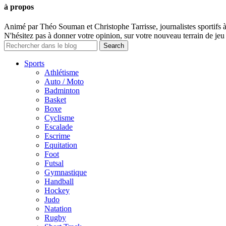
à propos
Animé par Théo Souman et Christophe Tarrisse, journalistes sportifs 
N'hésitez pas à donner votre opinion, sur votre nouveau terrain de jeu 
Sports
Athlétisme
Auto / Moto
Badminton
Basket
Boxe
Cyclisme
Escalade
Escrime
Equitation
Foot
Futsal
Gymnastique
Handball
Hockey
Judo
Natation
Rugby