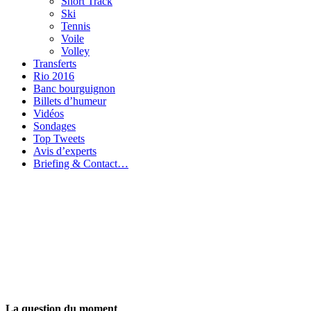
Short Track
Ski
Tennis
Voile
Volley
Transferts
Rio 2016
Banc bourguignon
Billets d’humeur
Vidéos
Sondages
Top Tweets
Avis d’experts
Briefing & Contact…
La question du moment