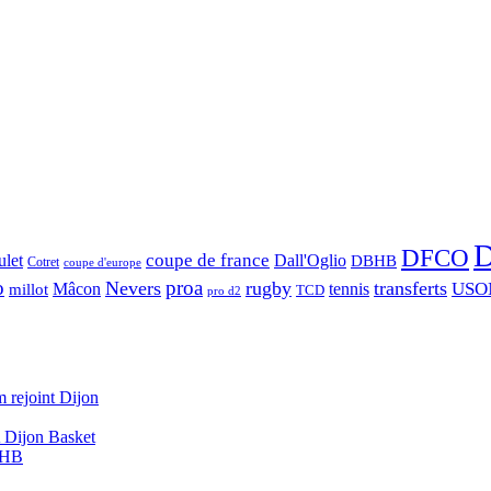
D
DFCO
let
coupe de france
Dall'Oglio
DBHB
Cotret
coupe d'europe
o
proa
Nevers
rugby
transferts
USO
Mâcon
tennis
millot
TCD
pro d2
 rejoint Dijon
A Dijon Basket
DBHB