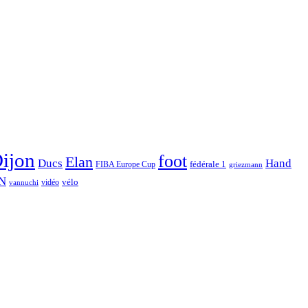
ijon
foot
Elan
Hand
Ducs
fédérale 1
FIBA Europe Cup
griezmann
N
vélo
vidéo
vannuchi