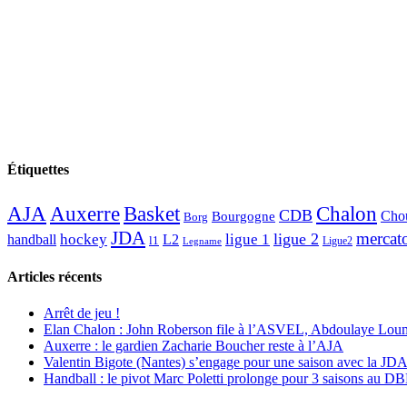
Étiquettes
AJA
Basket
Chalon
Auxerre
CDB
Chou
Bourgogne
Borg
JDA
mercat
ligue 2
hockey
ligue 1
handball
L2
l1
Ligue2
Legname
Articles récents
Arrêt de jeu !
Elan Chalon : John Roberson file à l’ASVEL, Abdoulaye Loum
Auxerre : le gardien Zacharie Boucher reste à l’AJA
Valentin Bigote (Nantes) s’engage pour une saison avec la JD
Handball : le pivot Marc Poletti prolonge pour 3 saisons au 