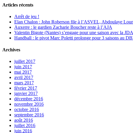
Articles récents
Arrêt de jeu !
Elan Chalon : John Roberson file à l’ASVEL, Abdoulaye Loum
Auxerre : le gardien Zacharie Boucher reste à l’AJA
Valentin Bigote (Nantes) s’engage pour une saison avec la JD
Handball : le pivot Marc Poletti prolonge pour 3 saisons au 
Archives
juillet 2017
juin 2017
mai 2017
avril 2017
mars 2017
février 2017
janvier 2017
décembre 2016
novembre 2016
octobre 2016
septembre 2016
août 2016
juillet 2016
juin 2016