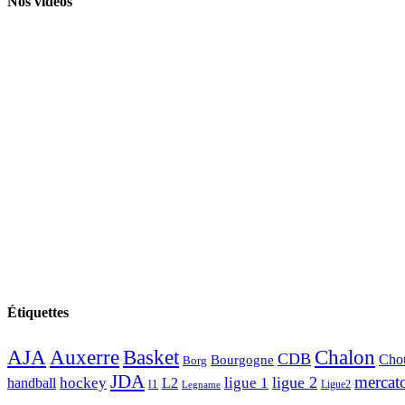
Nos vidéos
Étiquettes
AJA
Basket
Chalon
Auxerre
CDB
Chou
Bourgogne
Borg
JDA
mercat
ligue 2
hockey
ligue 1
handball
L2
l1
Ligue2
Legname