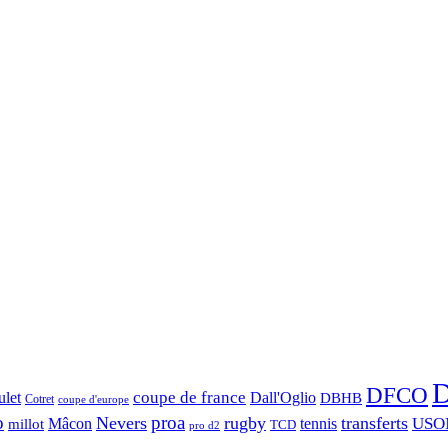
D
DFCO
let
coupe de france
Dall'Oglio
DBHB
Cotret
coupe d'europe
o
proa
Nevers
rugby
transferts
USO
Mâcon
tennis
millot
TCD
pro d2