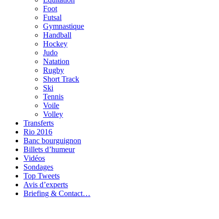
Foot
Futsal
Gymnastique
Handball
Hockey
Judo
Natation
Rugby
Short Track
Ski
Tennis
Voile
Volley
Transferts
Rio 2016
Banc bourguignon
Billets d’humeur
Vidéos
Sondages
Top Tweets
Avis d’experts
Briefing & Contact…