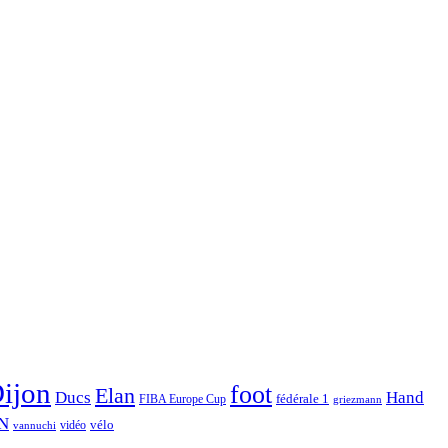
ijon
foot
Elan
Hand
Ducs
fédérale 1
FIBA Europe Cup
griezmann
N
vélo
vidéo
vannuchi