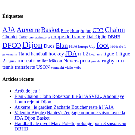
Étiquettes
AJA
Basket
Chalon
Auxerre
CDB
Bourgogne
Borg
Choulet
coupe de france
Dall'Oglio
DBHB
Cotret
coupe d'europe
Dijon
foot
DFCO
Elan
Ducs
fédérale 1
FIBA Europe Cup
JDA
Hand
ligue
hockey
ligue 1
handball
L2
l1
griezmann
Legname
mercato
proa
2
Nevers
rugby
Mâcon
millot
TCD
Ligue2
pro d2
transferts
USON
tennis
vélo
vidéo
vannuchi
Articles récents
Arrêt de jeu !
Elan Chalon : John Roberson file à l’ASVEL, Abdoulaye
Loum rejoint Dijon
Auxerre : le gardien Zacharie Boucher reste à l’AJA
Valentin Bigote (Nantes) s’engage pour une saison avec la
JDA Dijon Basket
Handball : le pivot Marc Poletti prolonge pour 3 saisons au
DBHB