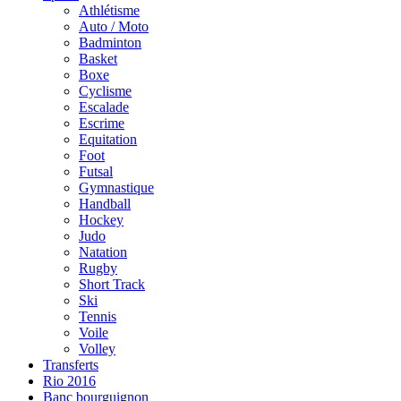
Athlétisme
Auto / Moto
Badminton
Basket
Boxe
Cyclisme
Escalade
Escrime
Equitation
Foot
Futsal
Gymnastique
Handball
Hockey
Judo
Natation
Rugby
Short Track
Ski
Tennis
Voile
Volley
Transferts
Rio 2016
Banc bourguignon