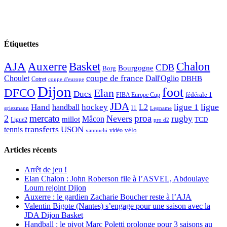
Étiquettes
AJA
Basket
Chalon
Auxerre
CDB
Bourgogne
Borg
Choulet
coupe de france
Dall'Oglio
DBHB
Cotret
coupe d'europe
Dijon
foot
DFCO
Elan
Ducs
fédérale 1
FIBA Europe Cup
JDA
Hand
ligue
hockey
ligue 1
handball
L2
l1
griezmann
Legname
mercato
proa
2
Nevers
rugby
Mâcon
millot
TCD
Ligue2
pro d2
transferts
USON
tennis
vélo
vidéo
vannuchi
Articles récents
Arrêt de jeu !
Elan Chalon : John Roberson file à l’ASVEL, Abdoulaye
Loum rejoint Dijon
Auxerre : le gardien Zacharie Boucher reste à l’AJA
Valentin Bigote (Nantes) s’engage pour une saison avec la
JDA Dijon Basket
Handball : le pivot Marc Poletti prolonge pour 3 saisons au