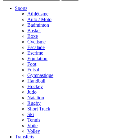
Sports
Athlétisme
Auto / Moto
Badminton
Basket
Boxe
Cyclisme
Escalade
Escrime
Equitation
Foot
Futsal
Gymnastique
Handball
Hockey
Judo
Natation
Rugby
Short Track
Ski
Tennis
Voile
Volley
Transferts