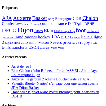
Étiquettes
AJA
Basket
Chalon
Auxerre
CDB
Bourgogne
Borg
Choulet
coupe de france
Dall'Oglio
DBHB
Cotret
coupe d'europe
Dijon
foot
DFCO
Elan
Ducs
fédérale 1
FIBA Europe Cup
JDA
Hand
ligue
hockey
ligue 1
handball
L2
l1
griezmann
Legname
mercato
proa
2
Nevers
rugby
Mâcon
millot
TCD
Ligue2
pro d2
transferts
USON
tennis
vélo
vidéo
vannuchi
Articles récents
Arrêt de jeu !
Elan Chalon : John Roberson file à l’ASVEL, Abdoulaye
Loum rejoint Dijon
Auxerre : le gardien Zacharie Boucher reste à l’AJA
Valentin Bigote (Nantes) s’engage pour une saison avec la
JDA Dijon Basket
Handball : le pivot Marc Poletti prolonge pour 3 saisons au
DBHB
Archives