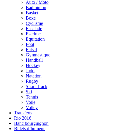
Auto / Moto
Badminton
Basket
Boxe
Cyclisme
Escalade
Escrime
Equitation
Foot
Futsal
Gymnastique
Handball
Hockey
Judo
Natation
Rugby
Short Track
Ski
Tennis
Voile
Volley
Transferts
Rio 2016
Banc bourguignon
Billets d’humeur