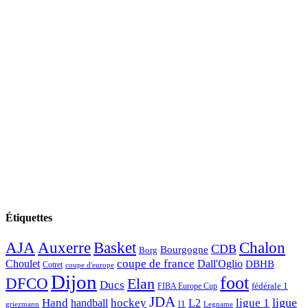
Étiquettes
AJA
Basket
Chalon
Auxerre
CDB
Bourgogne
Borg
Choulet
coupe de france
Dall'Oglio
DBHB
Cotret
coupe d'europe
Dijon
foot
DFCO
Elan
Ducs
fédérale 1
FIBA Europe Cup
JDA
Hand
ligue
hockey
ligue 1
handball
L2
l1
griezmann
Legname