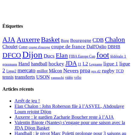
Étiquettes
AJA
Basket
Chalon
Auxerre
CDB
Bourgogne
Borg
Choulet
coupe de france
Dall'Oglio
DBHB
Cotret
coupe d'europe
Dijon
foot
DFCO
Elan
Ducs
fédérale 1
FIBA Europe Cup
JDA
Hand
ligue
hockey
ligue 1
handball
L2
l1
griezmann
Legname
mercato
proa
2
Nevers
rugby
Mâcon
millot
TCD
Ligue2
pro d2
transferts
USON
tennis
vélo
vidéo
vannuchi
Articles récents
Arrêt de jeu !
Elan Chalon : John Roberson file à l’ASVEL, Abdoulaye
Loum rejoint Dijon
Auxerre : le gardien Zacharie Boucher reste à l’AJA
Valentin Bigote (Nantes) s’engage pour une saison avec la
JDA Dijon Basket
Handball : le pivot Marc Poletti prolonge pour 3 saisons au