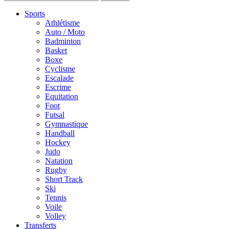
Sports
Athlétisme
Auto / Moto
Badminton
Basket
Boxe
Cyclisme
Escalade
Escrime
Equitation
Foot
Futsal
Gymnastique
Handball
Hockey
Judo
Natation
Rugby
Short Track
Ski
Tennis
Voile
Volley
Transferts