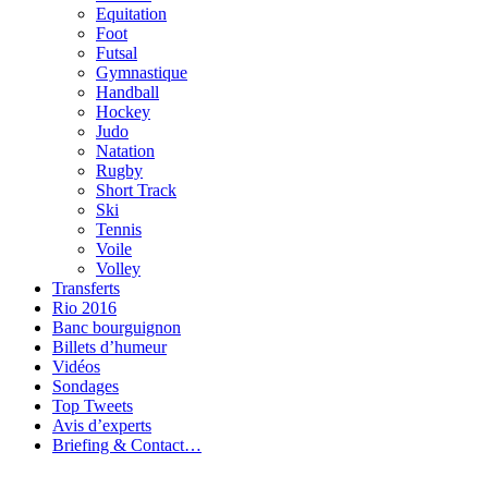
Equitation
Foot
Futsal
Gymnastique
Handball
Hockey
Judo
Natation
Rugby
Short Track
Ski
Tennis
Voile
Volley
Transferts
Rio 2016
Banc bourguignon
Billets d’humeur
Vidéos
Sondages
Top Tweets
Avis d’experts
Briefing & Contact…