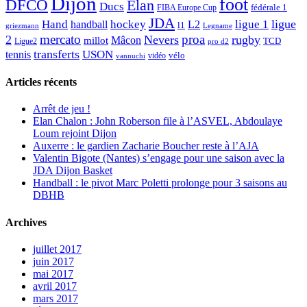
Dijon
foot
DFCO
Elan
Ducs
fédérale 1
FIBA Europe Cup
JDA
Hand
ligue
hockey
ligue 1
handball
L2
l1
griezmann
Legname
mercato
proa
2
Nevers
rugby
Mâcon
millot
TCD
Ligue2
pro d2
transferts
USON
tennis
vélo
vidéo
vannuchi
Articles récents
Arrêt de jeu !
Elan Chalon : John Roberson file à l’ASVEL, Abdoulaye
Loum rejoint Dijon
Auxerre : le gardien Zacharie Boucher reste à l’AJA
Valentin Bigote (Nantes) s’engage pour une saison avec la
JDA Dijon Basket
Handball : le pivot Marc Poletti prolonge pour 3 saisons au
DBHB
Archives
juillet 2017
juin 2017
mai 2017
avril 2017
mars 2017