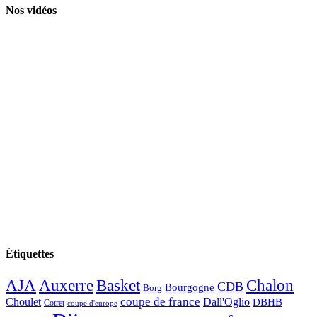
Nos vidéos
Étiquettes
AJA
Basket
Chalon
Auxerre
CDB
Bourgogne
Borg
Choulet
coupe de france
Dall'Oglio
DBHB
Cotret
coupe d'europe