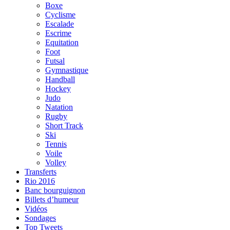
Boxe
Cyclisme
Escalade
Escrime
Equitation
Foot
Futsal
Gymnastique
Handball
Hockey
Judo
Natation
Rugby
Short Track
Ski
Tennis
Voile
Volley
Transferts
Rio 2016
Banc bourguignon
Billets d’humeur
Vidéos
Sondages
Top Tweets