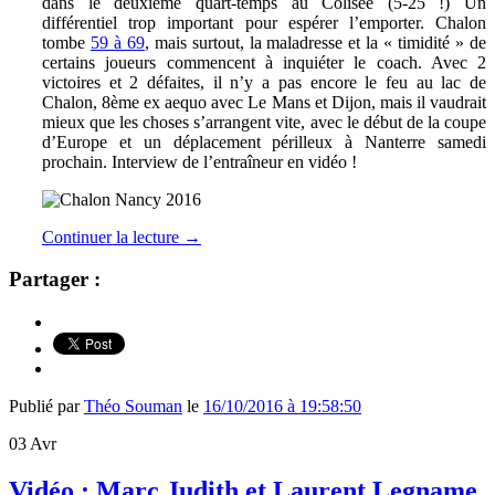
dans le deuxième quart-temps au Colisée (5-25 !) Un
différentiel trop important pour espérer l’emporter. Chalon
tombe
59 à 69
, mais surtout, la maladresse et la « timidité » de
certains joueurs commencent à inquiéter le coach. Avec 2
victoires et 2 défaites, il n’y a pas encore le feu au lac de
Chalon, 8ème ex aequo avec Le Mans et Dijon, mais il vaudrait
mieux que les choses s’arrangent vite, avec le début de la coupe
d’Europe et un déplacement périlleux à Nanterre samedi
prochain. Interview de l’entraîneur en vidéo !
Continuer la lecture
→
Partager :
Publié par
Théo Souman
le
16/10/2016 à 19:58:50
03
Avr
Vidéo : Marc Judith et Laurent Legname