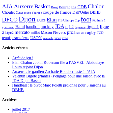
AJA
Basket
Chalon
Auxerre
CDB
Bourgogne
Borg
Choulet
coupe de france
Dall'Oglio
DBHB
Cotret
coupe d'europe
Dijon
foot
DFCO
Elan
Ducs
fédérale 1
FIBA Europe Cup
JDA
Hand
ligue
hockey
ligue 1
handball
L2
l1
griezmann
Legname
mercato
proa
2
Nevers
rugby
Mâcon
millot
TCD
Ligue2
pro d2
transferts
USON
tennis
vélo
vidéo
vannuchi
Articles récents
Arrêt de jeu !
Elan Chalon : John Roberson file à l’ASVEL, Abdoulaye
Loum rejoint Dijon
Auxerre : le gardien Zacharie Boucher reste à l’AJA
Valentin Bigote (Nantes) s’engage pour une saison avec la
JDA Dijon Basket
Handball : le pivot Marc Poletti prolonge pour 3 saisons au
DBHB
Archives
juillet 2017