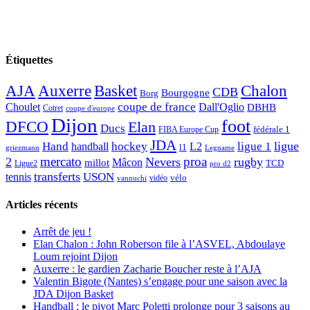
Étiquettes
AJA
Basket
Chalon
Auxerre
CDB
Bourgogne
Borg
Choulet
coupe de france
Dall'Oglio
DBHB
Cotret
coupe d'europe
Dijon
foot
DFCO
Elan
Ducs
fédérale 1
FIBA Europe Cup
JDA
Hand
ligue
hockey
ligue 1
handball
L2
l1
griezmann
Legname
mercato
proa
2
Nevers
rugby
Mâcon
millot
TCD
Ligue2
pro d2
transferts
USON
tennis
vélo
vidéo
vannuchi
Articles récents
Arrêt de jeu !
Elan Chalon : John Roberson file à l’ASVEL, Abdoulaye
Loum rejoint Dijon
Auxerre : le gardien Zacharie Boucher reste à l’AJA
Valentin Bigote (Nantes) s’engage pour une saison avec la
JDA Dijon Basket
Handball : le pivot Marc Poletti prolonge pour 3 saisons au