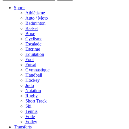
Sports
Athlétisme
Auto / Moto
Badminton
Basket
Boxe
Cyclisme
Escalade
Escrime
Equitation
Foot
Futsal
Gymnastique
Handball
Hockey
Judo
Natation
Rugby
Short Track
Ski
Tennis
Voile
Volley
Transferts