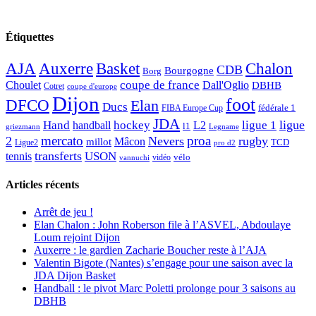
Étiquettes
AJA
Basket
Chalon
Auxerre
CDB
Bourgogne
Borg
Choulet
coupe de france
Dall'Oglio
DBHB
Cotret
coupe d'europe
Dijon
foot
DFCO
Elan
Ducs
fédérale 1
FIBA Europe Cup
JDA
Hand
ligue
hockey
ligue 1
handball
L2
l1
griezmann
Legname
mercato
proa
2
Nevers
rugby
Mâcon
millot
TCD
Ligue2
pro d2
transferts
USON
tennis
vélo
vidéo
vannuchi
Articles récents
Arrêt de jeu !
Elan Chalon : John Roberson file à l’ASVEL, Abdoulaye
Loum rejoint Dijon
Auxerre : le gardien Zacharie Boucher reste à l’AJA
Valentin Bigote (Nantes) s’engage pour une saison avec la
JDA Dijon Basket
Handball : le pivot Marc Poletti prolonge pour 3 saisons au
DBHB