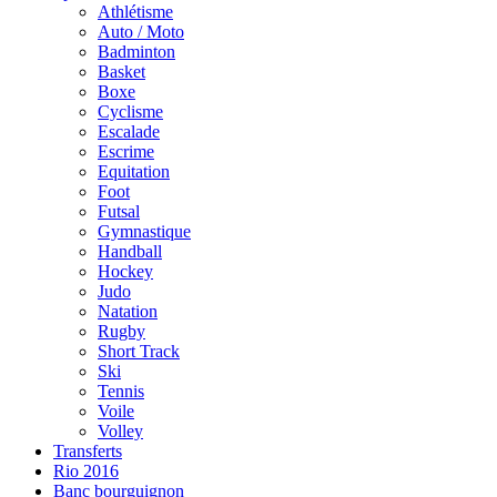
Athlétisme
Auto / Moto
Badminton
Basket
Boxe
Cyclisme
Escalade
Escrime
Equitation
Foot
Futsal
Gymnastique
Handball
Hockey
Judo
Natation
Rugby
Short Track
Ski
Tennis
Voile
Volley
Transferts
Rio 2016
Banc bourguignon