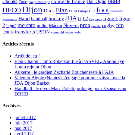
Choulet
coupe de france
Dall'Oglio
DBHB
Cotret
coupe d'europe
Dijon
foot
DFCO
Elan
Ducs
fédérale 1
FIBA Europe Cup
JDA
Hand
ligue
hockey
ligue 1
handball
L2
l1
griezmann
Legname
mercato
proa
2
Nevers
rugby
Mâcon
millot
TCD
Ligue2
pro d2
transferts
USON
tennis
vélo
vidéo
vannuchi
Articles récents
Arrêt de jeu !
Elan Chalon : John Roberson file à l’ASVEL, Abdoulaye
Loum rejoint Dijon
Auxerre : le gardien Zacharie Boucher reste à l’AJA
Valentin Bigote (Nantes) s’engage pour une saison avec la
JDA Dijon Basket
Handball : le pivot Marc Poletti prolonge pour 3 saisons au
DBHB
Archives
juillet 2017
juin 2017
mai 2017
avril 2017