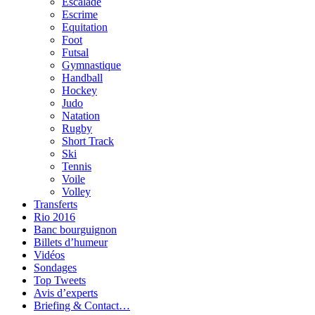
Escalade
Escrime
Equitation
Foot
Futsal
Gymnastique
Handball
Hockey
Judo
Natation
Rugby
Short Track
Ski
Tennis
Voile
Volley
Transferts
Rio 2016
Banc bourguignon
Billets d’humeur
Vidéos
Sondages
Top Tweets
Avis d’experts
Briefing & Contact…