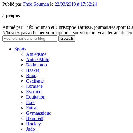
Publié par
Théo Souman
le
22/03/2013 à 17:32:24
à propos
Animé par Théo Souman et Christophe Tarrisse, journalistes sportifs 
N'hésitez pas à donner votre opinion, sur votre nouveau terrain de jeu 
Sports
Athlétisme
Auto / Moto
Badminton
Basket
Boxe
Cyclisme
Escalade
Escrime
Equitation
Foot
Futsal
Gymnastique
Handball
Hockey
Judo