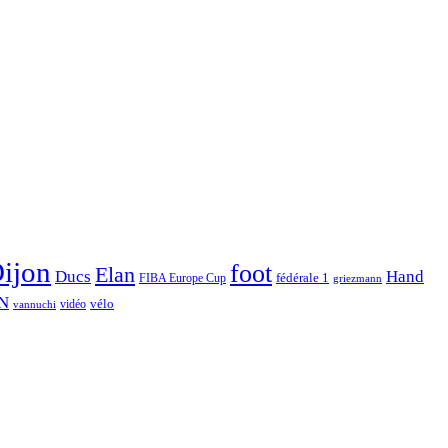
ijon
foot
Elan
Hand
Ducs
fédérale 1
FIBA Europe Cup
griezmann
N
vélo
vidéo
vannuchi