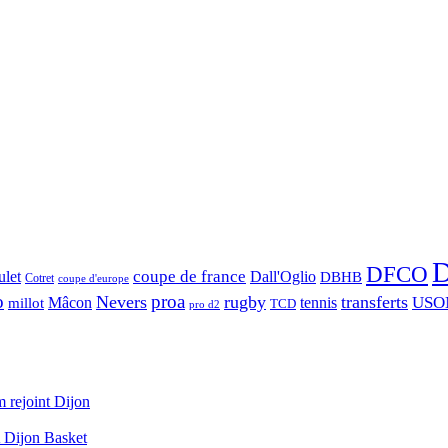
D
DFCO
let
coupe de france
Dall'Oglio
DBHB
Cotret
coupe d'europe
o
proa
Nevers
rugby
transferts
USO
Mâcon
tennis
millot
TCD
pro d2
 rejoint Dijon
A Dijon Basket