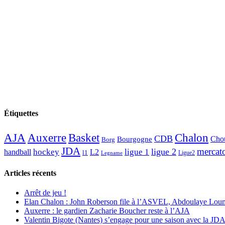
Étiquettes
AJA
Basket
Chalon
Auxerre
CDB
Chou
Bourgogne
Borg
JDA
mercat
ligue 2
hockey
ligue 1
handball
L2
l1
Ligue2
Legname
Articles récents
Arrêt de jeu !
Elan Chalon : John Roberson file à l’ASVEL, Abdoulaye Loum
Auxerre : le gardien Zacharie Boucher reste à l’AJA
Valentin Bigote (Nantes) s’engage pour une saison avec la JD