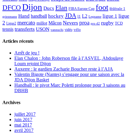
Dijon
foot
DFCO
Elan
Ducs
fédérale 1
FIBA Europe Cup
JDA
Hand
ligue
hockey
ligue 1
handball
L2
l1
griezmann
Legname
mercato
proa
2
Nevers
rugby
Mâcon
millot
TCD
Ligue2
pro d2
transferts
USON
tennis
vélo
vidéo
vannuchi
Articles récents
Arrêt de jeu !
Elan Chalon : John Roberson file à l’ASVEL, Abdoulaye
Loum rejoint Dijon
Auxerre : le gardien Zacharie Boucher reste à l’AJA
Valentin Bigote (Nantes) s’engage pour une saison avec la
JDA Dijon Basket
Handball : le pivot Marc Poletti prolonge pour 3 saisons au
DBHB
Archives
juillet 2017
juin 2017
mai 2017
avril 2017