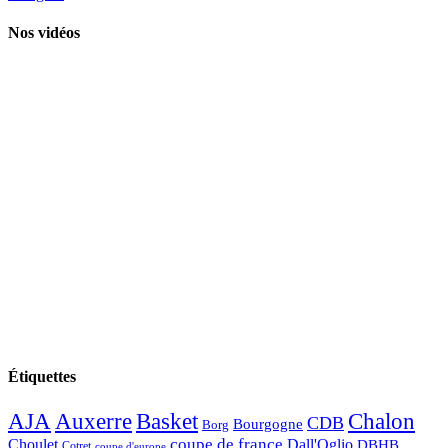
Nos vidéos
Étiquettes
AJA
Basket
Chalon
Auxerre
CDB
Bourgogne
Borg
Choulet
coupe de france
Dall'Oglio
DBHB
Cotret
coupe d'europe