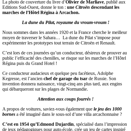
La photo de couverture du livre d’
Olivier de Marliave
, publié aux
Editions Sud-Ouest, donne le ton :
une
Citroën
descendant les
marches de l’Hôtel Régina à Arcachon.
La dune du Pilat, royaume du vroum-vroum !
Nous sommes dans les années 1920 et la France cherche le meilleur
moyen de traverser le Sahara… La dune du Pilat s’impose pour
expérimenter les prototypes tout terrain de Citroën et Renault.
C’est lors de ces journées qu’un conducteur, désireux de prouver au
public l’efficacité des chenilles, se risque sur les marches de l’Hôtel
Régina puis du Grand Hotel !
Ce conducteur audacieux et quelque peu facétieux, Adolphe
Kegresse, est l’ancien
chef de garage du tsar
de Russie. Son
invention donnera naissance, vingt-cinq ans plus tard, aux engins
qui débarqueront sur les plages de Normandie.
Attention aux coups fourrés !
A propos de voitures, saviez-vous également que
le jeu des 1000
bornes
a été imaginé dans le sous-sol d’une villa arcachonnaise ?
C’est en 1954 qu’Edmond Dujardin
, spécialisé dans l’impression
de jeux pédagogiques pour auto-école, crée un jeu de cartes inspiré