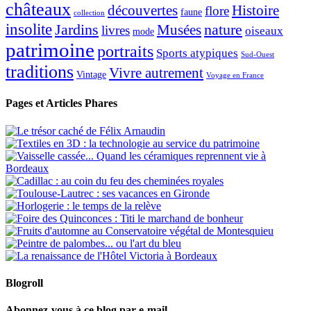
châteaux
découvertes
Histoire
flore
faune
collection
insolite
Jardins
nature
Musées
livres
oiseaux
mode
patrimoine
portraits
Sports atypiques
Sud-Ouest
traditions
Vivre autrement
Vintage
Voyage en France
Pages et Articles Phares
Blogroll
Abonnez-vous à ce blog par e-mail.