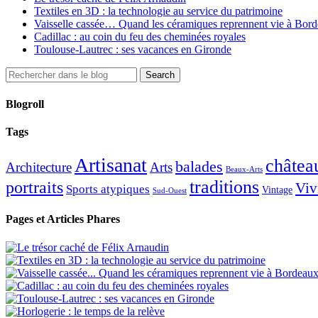
Textiles en 3D : la technologie au service du patrimoine
Vaisselle cassée… Quand les céramiques reprennent vie à Bor
Cadillac : au coin du feu des cheminées royales
Toulouse-Lautrec : ses vacances en Gironde
Blogroll
Tags
Artisanat
châtea
balades
Architecture
Arts
Beaux-Arts
traditions
portraits
Viv
Sports atypiques
Vintage
Sud-Ouest
Pages et Articles Phares