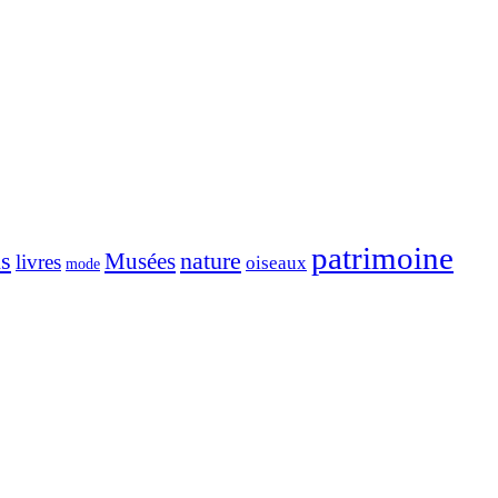
patrimoine
ns
nature
Musées
livres
oiseaux
mode