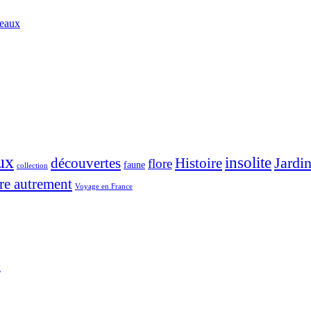
deaux
ux
insolite
Jardi
découvertes
Histoire
flore
faune
collection
re autrement
Voyage en France