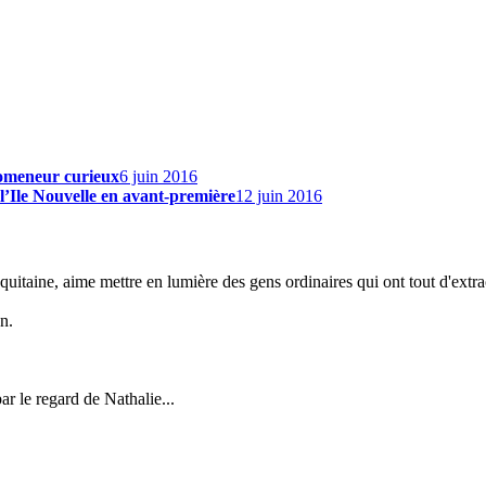
romeneur curieux
6 juin 2016
 l’Ile Nouvelle en avant-première
12 juin 2016
uitaine, aime mettre en lumière des gens ordinaires qui ont tout d'extra
n.
r le regard de Nathalie...