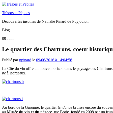
Trésors et Pépites
Découvertes insolites de Nathalie Pinard de Puyjoulon
Blog
09
Juin
Le quartier des Chartrons, coeur historiq
Publié par
npinard
le
09/06/2016 à 14:04:58
La Cité du vin offre un nouvel horizon dans le paysage des Chartrons, 
be
à Bordeaux.
Au bord de la Garonne, le quartier
tendance
bruisse encore du souveni
au
Musée du vin et du négoce
, rue Borie, fondé en 2008 par un jeune