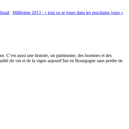
Millésime 2013 : « tout va se jouer dans les prochains jours »
ne. C’est aussi une histoire, un patrimoine, des hommes et des
alité du vin et de la vigne aujourd’hui en Bourgogne sans perdre de