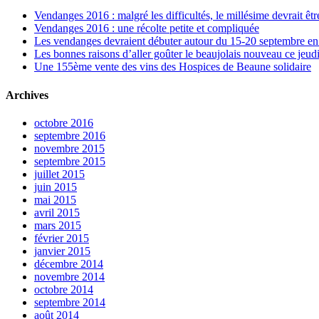
Vendanges 2016 : malgré les difficultés, le millésime devrait êtr
Vendanges 2016 : une récolte petite et compliquée
Les vendanges devraient débuter autour du 15-20 septembre e
Les bonnes raisons d’aller goûter le beaujolais nouveau ce jeud
Une 155ème vente des vins des Hospices de Beaune solidaire
Archives
octobre 2016
septembre 2016
novembre 2015
septembre 2015
juillet 2015
juin 2015
mai 2015
avril 2015
mars 2015
février 2015
janvier 2015
décembre 2014
novembre 2014
octobre 2014
septembre 2014
août 2014