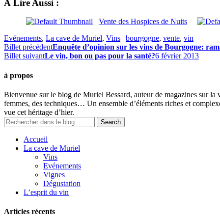
À Lire Aussi :
Vente des Hospices de Nuits
Evénements
,
La cave de Muriel
,
Vins
|
bourgogne
,
vente
,
vin
Billet précédent
Enquête d’opinion sur les vins de Bourgogne: ra
Billet suivant
Le vin, bon ou pas pour la santé?
6 février 2013
à propos
Bienvenue sur le blog de Muriel Bessard, auteur de magazines sur la v
femmes, des techniques… Un ensemble d’éléments riches et complexes q
vue cet héritage d’hier.
Accueil
La cave de Muriel
Vins
Evénements
Vignes
Dégustation
L’esprit du vin
Articles récents