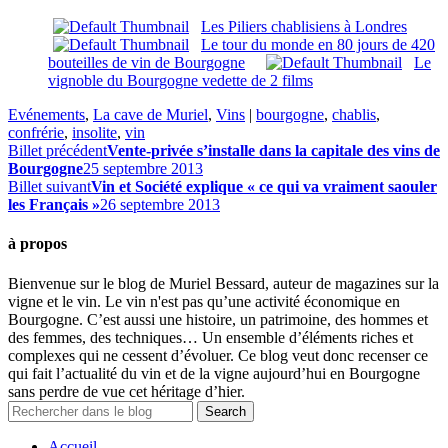
Les Piliers chablisiens à Londres
Le tour du monde en 80 jours de 420
bouteilles de vin de Bourgogne
Le
vignoble du Bourgogne vedette de 2 films
Evénements
,
La cave de Muriel
,
Vins
|
bourgogne
,
chablis
,
confrérie
,
insolite
,
vin
Billet précédent
Vente-privée s’installe dans la capitale des vins de
Bourgogne
25 septembre 2013
Billet suivant
Vin et Société explique « ce qui va vraiment saouler
les Français »
26 septembre 2013
à propos
Bienvenue sur le blog de Muriel Bessard, auteur de magazines sur la
vigne et le vin. Le vin n'est pas qu’une activité économique en
Bourgogne. C’est aussi une histoire, un patrimoine, des hommes et
des femmes, des techniques… Un ensemble d’éléments riches et
complexes qui ne cessent d’évoluer. Ce blog veut donc recenser ce
qui fait l’actualité du vin et de la vigne aujourd’hui en Bourgogne
sans perdre de vue cet héritage d’hier.
Accueil