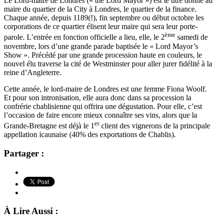
Le Lord-maire de Londres (« the Lord Mayor ») est le titre donné au
maire du quartier de la City à Londres, le quartier de la finance.
Chaque année, depuis 1189(!), fin septembre ou début octobre les
corporations de ce quartier élisent leur maire qui sera leur porte-
ème
parole. L’entrée en fonction officielle a lieu, elle, le 2
samedi de
novembre, lors d’une grande parade baptisée le « Lord Mayor’s
Show ». Précédé par une grande procession haute en couleurs, le
nouvel élu traverse la cité de Westminster pour aller jurer fidélité à la
reine d’Angleterre.
Cette année, le lord-maire de Londres est une femme Fiona Woolf.
Et pour son intronisation, elle aura donc dans sa procession la
confrérie chablisienne qui offrira une dégustation. Pour elle, c’est
l’occasion de faire encore mieux connaître ses vins, alors que la
er
Grande-Bretagne est déjà le 1
client des vignerons de la principale
appellation icaunaise (40% des exportations de Chablis).
Partager :
À Lire Aussi :