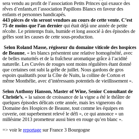
sera vendu au profit de l’association Petits Princes qui exauce des
rêves d’enfants,et l’association Papillons Blancs en faveur des
enfants et personnes handicapés.
443 pièces de vin seront vendues au cours de cette vente. C’est
75 de moins que l’an dernier
qui était déjà une année de petite
récolte. Le printemps frais, humide et long associé à des épisodes de
grêles sont les causes de cette sous-production.
Selon Roland Masse, régisseur du domaine viticole des hospices
de Beaune
, « les blancs présentent une relative homogénéité, avec
de belles maturités et de la fraîcheur aromatique grâce à l’acidité
naturelle. Les Cuvées de rouges sont moins régulières étant donné
que certaines ont subi la grêle de juillet. Nous gardons de gros
espoirs qualitatifs pour la Côte de Nuits, la colline de Corton et
même Monthélie, avec d’intéressants potentiels de vieillissement ».
Selon Anthony Hanson, Master of Wine, Senior Consultant de
Christie’s
, « la saison de croissance de la vigne a été le théâtre de
quelques épisodes délicats cette année, mais les vignerons du
Domaine des Hospices de Beaune, tout comme les équipes en
cuverie, ont superbement relevé le défi », ce qui annonce « un
millésime 2013 prometteur aussi bien en rouge qu’en blanc ».
=> voir le
reportage
sur France 3 Bourgogne