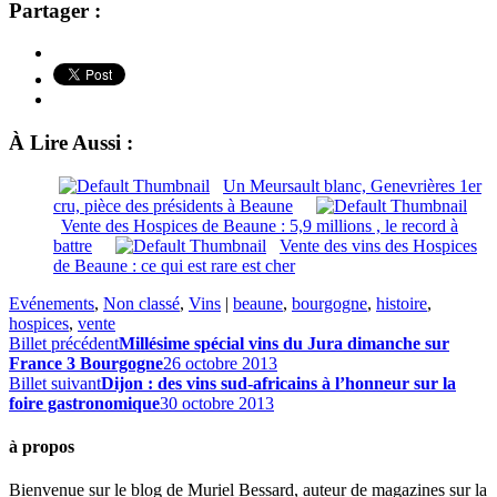
Partager :
À Lire Aussi :
Un Meursault blanc, Genevrières 1er
cru, pièce des présidents à Beaune
Vente des Hospices de Beaune : 5,9 millions , le record à
battre
Vente des vins des Hospices
de Beaune : ce qui est rare est cher
Evénements
,
Non classé
,
Vins
|
beaune
,
bourgogne
,
histoire
,
hospices
,
vente
Billet précédent
Millésime spécial vins du Jura dimanche sur
France 3 Bourgogne
26 octobre 2013
Billet suivant
Dijon : des vins sud-africains à l’honneur sur la
foire gastronomique
30 octobre 2013
à propos
Bienvenue sur le blog de Muriel Bessard, auteur de magazines sur la