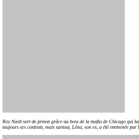
Roy Nash sort de prison grâce au boss de la mafia de Chicago qui lu
toujours ses contrats, mais surtout, Léna, son ex, a été emmenée par l’