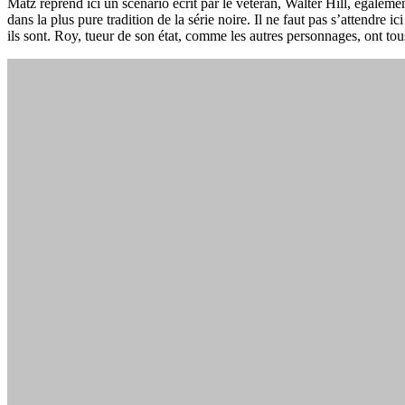
Matz reprend ici un scénario écrit par le vétéran, Walter Hill, égalemen
dans la plus pure tradition de la série noire. Il ne faut pas s’attendre 
ils sont. Roy, tueur de son état, comme les autres personnages, ont t