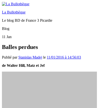
La Bullothèque
Le blog BD de France 3 Picardie
Blog
11
Jan
Balles perdues
Publié par
Stanislas Madej
le
11/01/2016 à 14:56:03
de Walter Hill, Matz et Jef