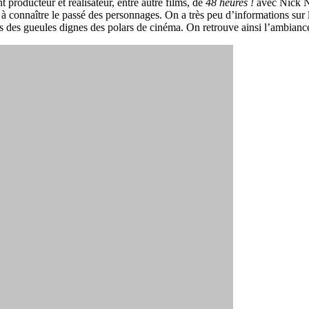
t producteur et réalisateur, entre autre films, de
48 heures !
avec Nick No
ici à connaître le passé des personnages. On a très peu d’informations sur 
ous des gueules dignes des polars de cinéma. On retrouve ainsi l’ambian