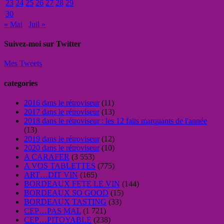
23
24
25
26
27
28
29
30
« Mai
Juil »
Suivez-moi sur Twitter
Mes Tweets
categories
2016 dans le rétroviseur
(11)
2017 dans le rétroviseur
(13)
2018 dans le rétroviseur : les 12 faits marquants de l'année
(13)
2019 dans le rétroviseur
(12)
2020 dans le rétroviseur
(10)
A CARAFER
(3 553)
A VOS TABLETTES
(775)
ART…DIT VIN
(165)
BORDEAUX FETE LE VIN
(144)
BORDEAUX SO GOOD
(15)
BORDEAUX TASTING
(33)
CEP…PAS MAL
(1 721)
CEP…PITOYABLE
(238)