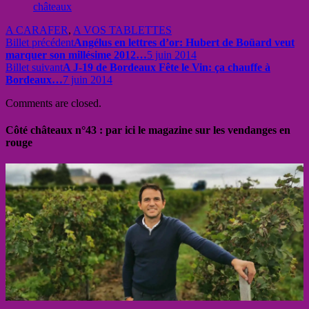
châteaux
A CARAFER
,
A VOS TABLETTES
Billet précédent
Angélus en lettres d’or: Hubert de Boüard veut
marquer son millésime 2012…
5 juin 2014
Billet suivant
A J-19 de Bordeaux Fête le Vin: ça chauffe à
Bordeaux…
7 juin 2014
Comments are closed.
Côté châteaux n°43 : par ici le magazine sur les vendanges en
rouge