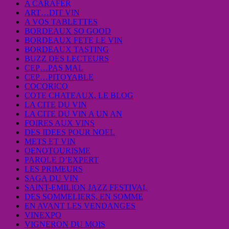
A CARAFER
ART…DIT VIN
A VOS TABLETTES
BORDEAUX SO GOOD
BORDEAUX FETE LE VIN
BORDEAUX TASTING
BUZZ DES LECTEURS
CEP…PAS MAL
CEP…PITOYABLE
COCORICO
COTE CHATEAUX, LE BLOG
LA CITE DU VIN
LA CITE DU VIN A UN AN
FOIRES AUX VINS
DES IDEES POUR NOEL
METS ET VIN
OENOTOURISME
PAROLE D’EXPERT
LES PRIMEURS
SAGA DU VIN
SAINT-EMILION JAZZ FESTIVAL
DES SOMMELIERS, EN SOMME
EN AVANT LES VENDANGES
VINEXPO
VIGNERON DU MOIS