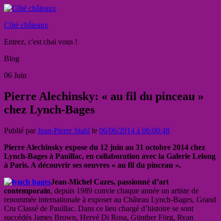
Côté châteaux
Entrez, c'est chai vous !
Blog
06
Juin
Pierre Alechinsky: « au fil du pinceau »
chez Lynch-Bages
Publié par
Jean-Pierre Stahl
le
06/06/2014 à 06:00:48
Pierre Alechinsky expose d
u 12 juin au 31 octobre 2014 chez
Lynch-Bages à Pauillac, en collaboration avec la Galerie Lelong
à Paris. A découvrir ses oeuvres « au fil du pinceau ».
Jean-Michel Cazes, passionné d’art
contemporain
, depuis 1989 convie chaque année un artiste de
renommée internationale à exposer au Château Lynch-Bages, Grand
Cru Classé de Pauillac. Dans ce lieu chargé d’histoire se sont
succédés James Brown, Hervé Di Rosa, Günther Förg, Ryan