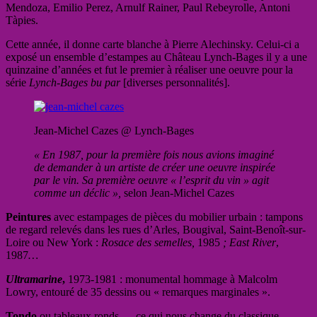
Mendoza, Emilio Perez, Arnulf Rainer, Paul Rebeyrolle, Antoni
Tàpies.
Cette année, il donne carte blanche à Pierre Alechinsky. Celui-ci a
exposé un ensemble d’estampes au Château Lynch-Bages il y a une
quinzaine d’années et fut le premier à réaliser une oeuvre pour la
série
Lynch-Bages bu par
[diverses personnalités].
Jean-Michel Cazes @ Lynch-Bages
« En 1987, pour la première fois nous avions imaginé
de demander à un artiste de créer une oeuvre inspirée
par le vin. Sa première oeuvre « l’esprit du vin » agit
comme un déclic »,
selon Jean-Michel Cazes
Peintures
avec estampages de pièces du mobilier urbain : tampons
de regard relevés dans les rues d’Arles, Bougival, Saint-Benoît-sur-
Loire ou New York :
Rosace des semelles,
1985
; East River
,
1987
…
Ultramarine
,
1973-1981 : monumental hommage à Malcolm
Lowry, entouré de 35 dessins ou « remarques marginales ».
Tondo
ou tableaux ronds — ce qui nous change du classique