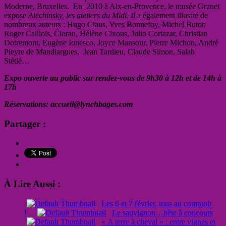
Moderne, Bruxelles. En 2010 à Aix-en-Provence, le musée Granet
expose
Alechinsky, les ateliers du Midi.
Il a également illustré de
nombreux auteurs : Hugo Claus, Yves Bonnefoy, Michel Butor,
Roger Caillois, Cioran, Hélène Cixous, Julio Cortazar, Christian
Dotremont, Eugène Ionesco, Joyce Mansour, Pierre Michon, André
Pieyre de Mandiargues, Jean Tardieu, Claude Simon, Salah
Stétié…
Expo ouverte au public sur rendez-vous de 9h30 à 12h et de 14h à
17h
Réservations: accueil@lynchbages.com
Partager :
À Lire Aussi :
Les 6 et 7 février, tous au comptoir
!
Le sauvignon…bête à concours
« A terre à cheval » : entre vignes et