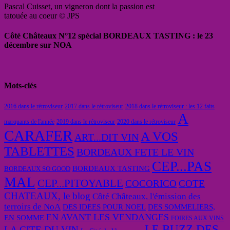
Pascal Cuisset, un vigneron dont la passion est
tatouée au coeur © JPS
Côté Châteaux N°12 spécial BORDEAUX TASTING : le 23
décembre sur NOA
Mots-clés
2016 dans le rétroviseur
2017 dans le rétroviseur
2018 dans le rétroviseur : les 12 faits
A
marquants de l'année
2019 dans le rétroviseur
2020 dans le rétroviseur
CARAFER
A VOS
ART...DIT VIN
TABLETTES
BORDEAUX FETE LE VIN
CEP...PAS
BORDEAUX TASTING
BORDEAUX SO GOOD
MAL
CEP...PITOYABLE
COCORICO
COTE
CHATEAUX, le blog
Côté Châteaux, l'émission des
terroirs de NoA
DES IDEES POUR NOEL
DES SOMMELIERS,
EN AVANT LES VENDANGES
EN SOMME
FOIRES AUX VINS
LE BUZZ DES
LA CITE DU VIN