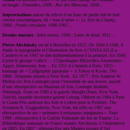
rectangle :
Danaïdes
, 2008
; Rue des Mimosas
, 2008
…
Improvisations
autour du relevé d’un banc de jardin fait de huit
cercles concentriques, dit « tour d’arbre » :
Le Test du Champ
,
1984
; Portée circulaire
, 1990-1997
…
Dessins muraux
:
Intra muros
, 1999
; Lame de fond
, 2011
…
Pierre Alechinsky
est né à Bruxelles en 1927. De 1944 à 1948, il
étudie la typographie et l’illustration du livre à l’ENSAAD (La
Cambre) et en 1947 se met indépendamment à la peinture. En 1949,
il joint le groupe CoBrA — COpenhague-BRuxelles-Amsterdam :
Appel, Dotremont, Jorn… En 1951 il s’installe à Paris. 1955 :
tournage de « Calligraphie japonaise » à Tokyo et Kyoto. Dès
1960 : fréquents séjours à New York. En 1977 : Prix Andrew W.
Mellon (ex Prix Carnegie) pour l’ensemble de son œuvre, assorti
d’une rétrospective au Museum of Arts, Carnegie Institute,
Pittsburgh. Entre en 1980 à la galerie Maeght (Paris, New York,
Zurich), laquelle deviendra galerie Lelong. Obtient en 1984 à Paris
le Grand Prix national des Arts et Lettres pour la Peinture. The
Solomon R. Guggenheim, New York, lui offre en 1987 une
rétrospective de ses « peintures à remarques marginales ». Paris
1998 : rétrospective à la Galerie Nationale du Jeu de Paume. La
Bibliothèque nationale de France montre
Alechinsky à l’imprimerie
en 2005. En 2007 : rétrospective aux Musées royaux d’Art