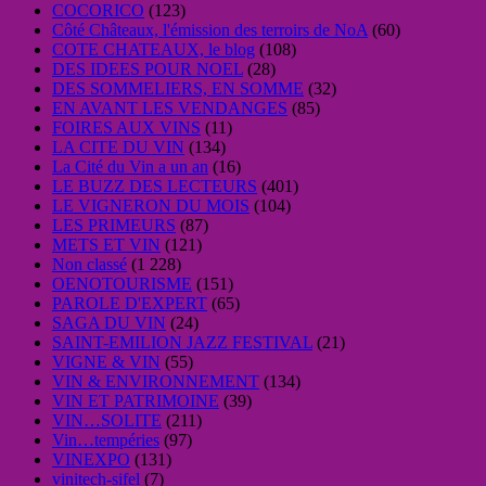
COCORICO
(123)
Côté Châteaux, l'émission des terroirs de NoA
(60)
COTE CHATEAUX, le blog
(108)
DES IDEES POUR NOEL
(28)
DES SOMMELIERS, EN SOMME
(32)
EN AVANT LES VENDANGES
(85)
FOIRES AUX VINS
(11)
LA CITE DU VIN
(134)
La Cité du Vin a un an
(16)
LE BUZZ DES LECTEURS
(401)
LE VIGNERON DU MOIS
(104)
LES PRIMEURS
(87)
METS ET VIN
(121)
Non classé
(1 228)
OENOTOURISME
(151)
PAROLE D'EXPERT
(65)
SAGA DU VIN
(24)
SAINT-EMILION JAZZ FESTIVAL
(21)
VIGNE & VIN
(55)
VIN & ENVIRONNEMENT
(134)
VIN ET PATRIMOINE
(39)
VIN…SOLITE
(211)
Vin…tempéries
(97)
VINEXPO
(131)
vinitech-sifel
(7)