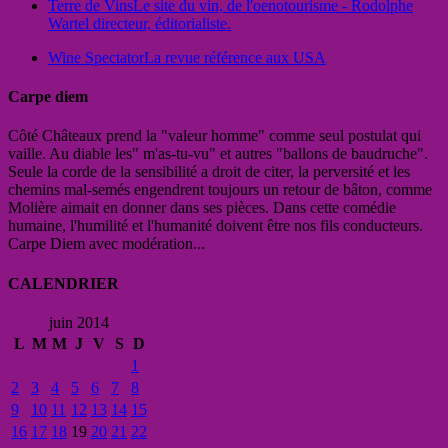
Terre de Vins
Le site du vin, de l'oenotourisme - Rodolphe
Wartel directeur, éditorialiste.
Wine Spectator
La revue référence aux USA
Carpe diem
Côté Châteaux prend la "valeur homme" comme seul postulat qui
vaille. Au diable les" m'as-tu-vu" et autres "ballons de baudruche".
Seule la corde de la sensibilité a droit de citer, la perversité et les
chemins mal-semés engendrent toujours un retour de bâton, comme
Molière aimait en donner dans ses pièces. Dans cette comédie
humaine, l'humilité et l'humanité doivent être nos fils conducteurs.
Carpe Diem avec modération...
CALENDRIER
juin 2014
L
M
M
J
V
S
D
1
2
3
4
5
6
7
8
9
10
11
12
13
14
15
16
17
18
19
20
21
22