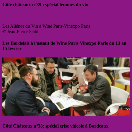
Côté châteaux n°39 : spécial femmes du vin
Les Aliénor du Vin à Wine Paris-Vinexpo Paris
© Jean-Pierre Stahl
Les Bordelais à l’assaut de Wine Paris-Vinexpo Paris du 13 au
15 février
Côté Châteaux n°38: spécial crise viticole à Bordeaux