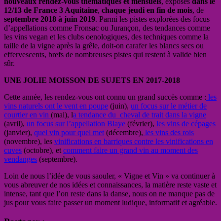
nouveaux rendez-vous thématiques et mensuels
, exposés
dans le
12/13 de France 3 Aquitaine
,
chaque jeudi en fin de mois
, de
septembre 2018 à juin 2019
. Parmi les pistes explorées des focus
d’appellations comme Fronsac ou Jurançon, des tendances comme
les vins vegan et les clubs oenologiques, des techniques comme la
taille de la vigne après la grêle, doit-on carafer les blancs secs ou
effervescents, brefs de nombreuses pistes qui restent à valide bien
sûr.
UNE JOLIE MOISSON DE SUJETS EN 2017-2018
Cette année, les rendez-vous ont connu un grand succès comme :
les
vins naturels ont le vent en poupe
(juin),
un focus sur le métier de
courtier en vin
(mai), l
a tendance du cheval de trait dans la vigne
(avril),
un focus sur l’appellation Blaye
(février),
les vins de cépages
(janvier),
quel vin pour quel met
(décembre),
les vins des rois
(novembre), les
vinifications en barriques contre les vinifications en
cuves
(octobre), et
comment faire un grand vin au moment des
vendanges
(septembre).
Loin de nous l’idée de vous saouler, « Vigne et Vin » va continuer à
vous abreuver de nos idées et connaissances, la matière reste vaste et
intense, tant que l’on reste dans la danse, nous on ne manque pas de
jus pour vous faire passer un moment ludique, informatif et agréable.