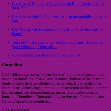
Les Vins du Rhône
Les Vins Côtes du Rhône et de la Vallée
du Rhône
Les Vins du Soir
Les Vins vus par le grand quotidien belge Le
Soir
Les Vins du Val de Loire
Les Vins de la Vallée des Rois de
France
Terre de Vins
Le site du vin, de l'oenotourisme - Rodolphe
Wartel directeur, éditorialiste.
Wine Spectator
La revue référence aux USA
Carpe diem
Côté Châteaux prend la "valeur homme" comme seul postulat qui
vaille. Au diable les" m'as-tu-vu" et autres "ballons de baudruche".
Seule la corde de la sensibilité a droit de citer, la perversité et les
chemins mal-semés engendrent toujours un retour de bâton, comme
Molière aimait en donner dans ses pièces. Dans cette comédie
humaine, l'humilité et l'humanité doivent être nos fils conducteurs.
Carpe Diem avec modération...
CALENDRIER