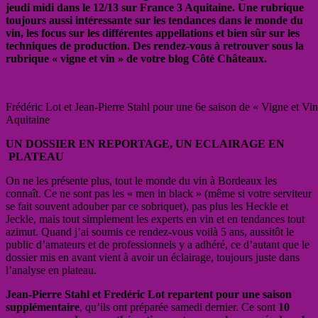
jeudi midi dans le 12/13 sur France 3 Aquitaine. Une rubrique
toujours aussi intéressante sur les tendances dans le monde du
vin, les focus sur les différentes appellations et bien sûr sur les
techniques de production. Des rendez-vous à retrouver sous la
rubrique « vigne et vin » de votre blog Côté Châteaux.
Frédéric Lot et Jean-Pierre Stahl pour une 6e saison de « Vigne et Vin
Aquitaine
UN DOSSIER EN REPORTAGE, UN ECLAIRAGE EN
PLATEAU
On ne les présente plus, tout le monde du vin à Bordeaux les
connaît. Ce ne sont pas les « men in black » (même si votre serviteur
se fait souvent adouber par ce sobriquet), pas plus les Heckle et
Jeckle, mais tout simplement les experts en vin et en tendances tout
azimut. Quand j’ai soumis ce rendez-vous voilà 5 ans, aussitôt le
public d’amateurs et de professionnels y a adhéré, ce d’autant que le
dossier mis en avant vient à avoir un éclairage, toujours juste dans
l’analyse en plateau.
Jean-Pierre Stahl et Fredéric Lot repartent pour une saison
supplémentaire
, qu’ils ont préparée samedi dernier. Ce sont
10