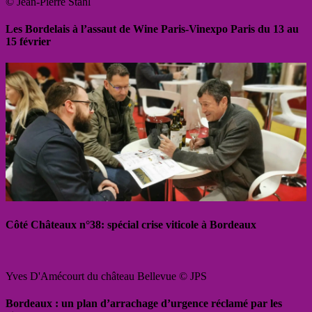
© Jean-Pierre Stahl
Les Bordelais à l’assaut de Wine Paris-Vinexpo Paris du 13 au
15 février
Côté Châteaux n°38: spécial crise viticole à Bordeaux
Yves D'Amécourt du château Bellevue © JPS
Bordeaux : un plan d’arrachage d’urgence réclamé par les