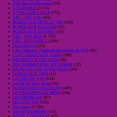
2020 dans le rétroviseur
(10)
A CARAFER
(3 553)
A VOS TABLETTES
(775)
ART…DIT VIN
(165)
BORDEAUX FETE LE VIN
(144)
BORDEAUX SO GOOD
(15)
BORDEAUX TASTING
(33)
CEP…PAS MAL
(1 721)
CEP…PITOYABLE
(238)
COCORICO
(123)
Côté Châteaux, l'émission des terroirs de NoA
(60)
COTE CHATEAUX, le blog
(108)
DES IDEES POUR NOEL
(28)
DES SOMMELIERS, EN SOMME
(32)
EN AVANT LES VENDANGES
(85)
FOIRES AUX VINS
(11)
LA CITE DU VIN
(134)
La Cité du Vin a un an
(16)
LE BUZZ DES LECTEURS
(401)
LE VIGNERON DU MOIS
(104)
LES PRIMEURS
(87)
METS ET VIN
(121)
Non classé
(1 228)
OENOTOURISME
(151)
PAROLE D'EXPERT
(65)