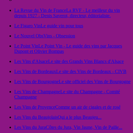
La Revue du Vin de France
La RVF - Le meilleur du vin
depuis 1927 - Denis Saverot, directeur, éditorialiste.
Le Figaro Vin
Le guide vin pour tous
Le Nouvel Obs
Vins - Obsession
Le Point Vin
Le Point Vin - Le guide des vins par Jacques
Dupont et Olivier Bompas
Les Vins d'Alsace
Le site des Grands Vins Blancs d'Alsace
Les Vins de Bordeaux
Le site des Vins de Bordeaux - CIVB
Les Vins de Bourgogne
Le site officiel des Vins de Bourgogne
Les Vins de Champagne
Le site du Champagne - Comité
Champagne
Les Vins de Provence
Comme un air de cigales et de rosé
Les Vins du Beaujolais
Qui a le plus Beaujeu...
Les Vins du Jura
Côtes du Jura, Vin Jaune, Vin de Paille...