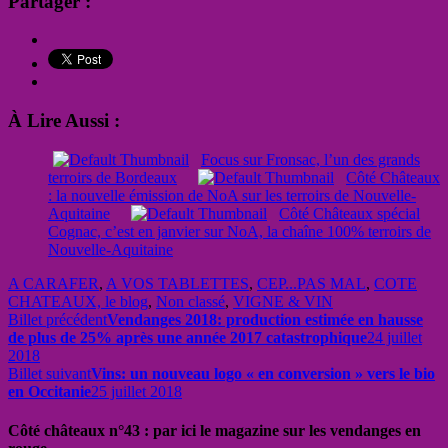
Partager :
À Lire Aussi :
Focus sur Fronsac, l’un des grands
terroirs de Bordeaux
Côté Châteaux
: la nouvelle émission de NoA sur les terroirs de Nouvelle-
Aquitaine
Côté Châteaux spécial
Cognac, c’est en janvier sur NoA, la chaîne 100% terroirs de
Nouvelle-Aquitaine
A CARAFER
,
A VOS TABLETTES
,
CEP...PAS MAL
,
COTE
CHATEAUX, le blog
,
Non classé
,
VIGNE & VIN
Billet précédent
Vendanges 2018: production estimée en hausse
de plus de 25% après une année 2017 catastrophique
24 juillet
2018
Billet suivant
Vins: un nouveau logo « en conversion » vers le bio
en Occitanie
25 juillet 2018
Côté châteaux n°43 : par ici le magazine sur les vendanges en