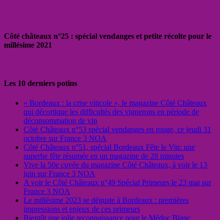
Côté châteaux n°25 : spécial vendanges et petite récolte pour le
millésime 2021
Les 10 derniers potins
« Bordeaux : la crise viticole », le magazine Côté Châteaux
qui décortique les difficultés des vignerons en période de
déconsommation de vin
Côté Châteaux n°53 spécial vendanges en rouge, ce jeudi 31
octobre sur France 3 NOA
Côté Châteaux n°51, spécial Bordeaux Fête le Vin: une
superbe fête résumée en un magazine de 28 minutes
Vive la 50e cuvée du magazine Côté Châteaux, à voir le 13
juin sur France 3 NOA
A voir le Côté Châteaux n°49 Spécial Primeurs le 23 mai sur
France 3 NOA
Le millésime 2023 se déguste à Bordeaux : premières
impressions et enjeux de ces primeurs
Bientôt une jolie reconnaissance pour le Médoc Blanc