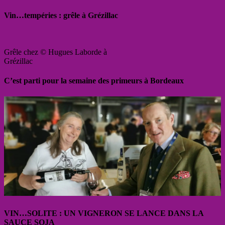
Vin…tempéries : grêle à Grézillac
Grêle chez © Hugues Laborde à
Grézillac
C’est parti pour la semaine des primeurs à Bordeaux
VIN…SOLITE : UN VIGNERON SE LANCE DANS LA
SAUCE SOJA