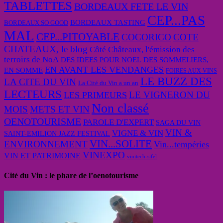
TABLETTES
BORDEAUX FETE LE VIN
CEP...PAS
BORDEAUX TASTING
BORDEAUX SO GOOD
MAL
CEP...PITOYABLE
COCORICO
COTE
CHATEAUX, le blog
Côté Châteaux, l'émission des
terroirs de NoA
DES IDEES POUR NOEL
DES SOMMELIERS,
EN AVANT LES VENDANGES
EN SOMME
FOIRES AUX VINS
LE BUZZ DES
LA CITE DU VIN
La Cité du Vin a un an
LECTEURS
LE VIGNERON DU
LES PRIMEURS
Non classé
MOIS
METS ET VIN
OENOTOURISME
PAROLE D'EXPERT
SAGA DU VIN
VIN &
VIGNE & VIN
SAINT-EMILION JAZZ FESTIVAL
VIN...SOLITE
ENVIRONNEMENT
Vin...tempéries
VINEXPO
VIN ET PATRIMOINE
vinitech-sifel
Cité du Vin : le phare de l’oenotourisme