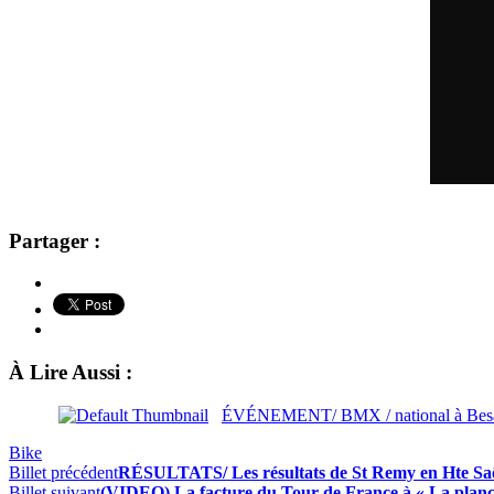
Partager :
À Lire Aussi :
ÉVÉNEMENT/ BMX / national à Bes
Bike
Billet précédent
RÉSULTATS/ Les résultats de St Remy en Hte Sa
Billet suivant
(VIDEO) La facture du Tour de France à « La planc