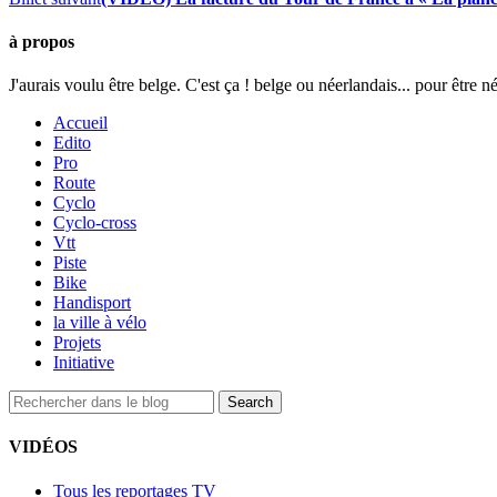
à propos
J'aurais voulu être belge. C'est ça ! belge ou néerlandais... pour être n
Accueil
Edito
Pro
Route
Cyclo
Cyclo-cross
Vtt
Piste
Bike
Handisport
la ville à vélo
Projets
Initiative
VIDÉOS
Tous les reportages TV