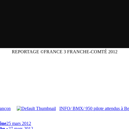
REPORTAGE ©FRANCE 3 FRANCHE-COMTÉ 2012
ançon
INFO/ BMX/ 950 pilote attendus à B
ône
25 mars 2012
he »
27 mars 2012