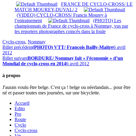
FRANCE DE CYCLO-CROSS/ LE
MATCH MOUREY-DUVAL/ 2
(VIDEO) CYCLO-CROSS/ Francis Mourey à
l’entrainement
(PHOTO) Les
championnats de France de cyclo-cross à Nommay, vus par
les reporters photographes coincés dans la foule
Cyclo-cross
,
Nommay
Billet précédent
(PHOTO) VTT/ François Bailly-Maitre
6 avril
2012
Billet suivant
BORDURE/ Nommay fait « l’économie » d’un
Mondial de cyclo-cross en 2014
6 avril 2012
à propos
J'aurais voulu être belge. C'est ça ! belge ou néerlandais... pour être
né et passer toutes mes journées, sur une bicyclette.
Accueil
Edito
Pro
Route
Cyclo
Cyclo-cross
Vtt