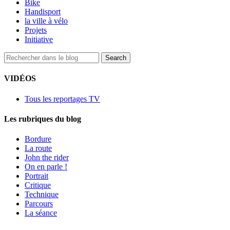
Bike
Handisport
la ville à vélo
Projets
Initiative
VIDÉOS
Tous les reportages TV
Les rubriques du blog
Bordure
La route
John the rider
On en parle !
Portrait
Critique
Technique
Parcours
La séance