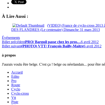
À Lire Aussi :
(VIDEO) France de cyclo-cross 2013
DES FLANDRES (Le centenaire) Dimanche 31 mars 2013
Événements
Billet précédent
PRO/ Barguil passe chez les pros…
6 avril 2012
Billet suivant
(PHOTO) VTT/ François Bailly-Maitre
6 avril 2012
à propos
J'aurais voulu être belge. C'est ça ! belge ou néerlandais... pour être n
Accueil
Edito
Pro
Route
Cyclo
Cyclo-cross
Vtt
Piste