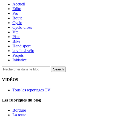
Accueil
Edito
Pro
Route
Cyclo
Cyclo-cross
Vtt
Piste
Bike
Handisport
la ville à vélo
Projets
Initiative
VIDÉOS
Tous les reportages TV
Les rubriques du blog
Bordure
La route