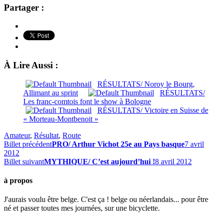
Partager :
À Lire Aussi :
RÉSULTATS/ Noroy le Bourg,
Allimant au sprint
RÉSULTATS/
Les franc-comtois font le show à Bologne
RÉSULTATS/ Victoire en Suisse de
« Morteau-Montbenoit »
Amateur
,
Résultat
,
Route
Billet précédent
PRO/ Arthur Vichot 25e au Pays basque
7 avril
2012
Billet suivant
MYTHIQUE/ C’est aujourd’hui !
8 avril 2012
à propos
J'aurais voulu être belge. C'est ça ! belge ou néerlandais... pour être
né et passer toutes mes journées, sur une bicyclette.