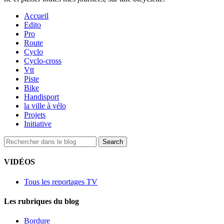
Accueil
Edito
Pro
Route
Cyclo
Cyclo-cross
Vtt
Piste
Bike
Handisport
la ville à vélo
Projets
Initiative
VIDÉOS
Tous les reportages TV
Les rubriques du blog
Bordure