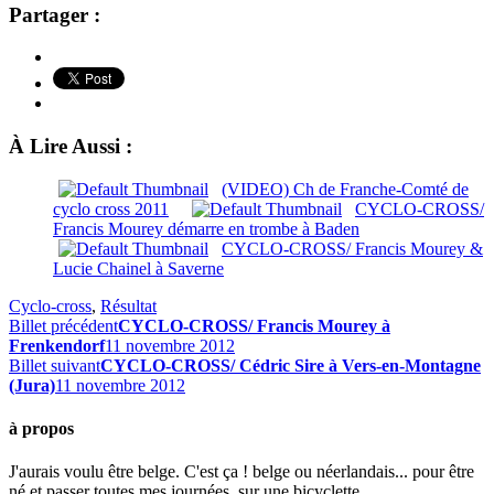
Partager :
À Lire Aussi :
(VIDEO) Ch de Franche-Comté de
cyclo cross 2011
CYCLO-CROSS/
Francis Mourey démarre en trombe à Baden
CYCLO-CROSS/ Francis Mourey &
Lucie Chainel à Saverne
Cyclo-cross
,
Résultat
Billet précédent
CYCLO-CROSS/ Francis Mourey à
Frenkendorf
11 novembre 2012
Billet suivant
CYCLO-CROSS/ Cédric Sire à Vers-en-Montagne
(Jura)
11 novembre 2012
à propos
J'aurais voulu être belge. C'est ça ! belge ou néerlandais... pour être
né et passer toutes mes journées, sur une bicyclette.