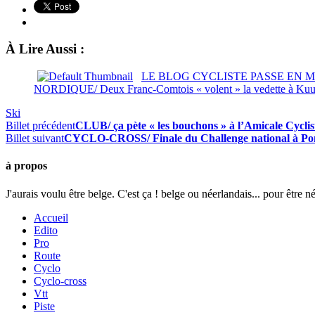
À Lire Aussi :
LE BLOG CYCLISTE PASSE EN 
NORDIQUE/ Deux Franc-Comtois « volent » la vedette à Ku
Ski
Billet précédent
CLUB/ ça pète « les bouchons » à l’Amicale Cyclist
Billet suivant
CYCLO-CROSS/ Finale du Challenge national à Po
à propos
J'aurais voulu être belge. C'est ça ! belge ou néerlandais... pour être n
Accueil
Edito
Pro
Route
Cyclo
Cyclo-cross
Vtt
Piste