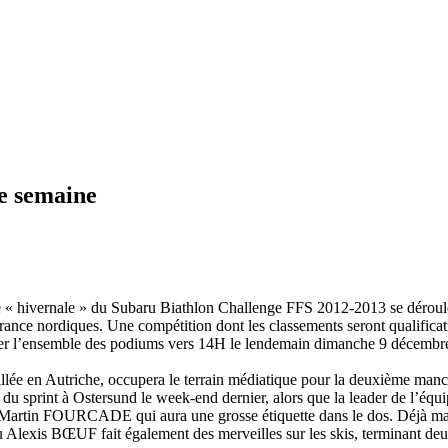
e semaine
e « hivernale » du Subaru Biathlon Challenge FFS 2012-2013 se déroule
ance nordiques. Une compétition dont les classements seront qualificat
ier l’ensemble des podiums vers 14H le lendemain dimanche 9 décembre 
stallée en Autriche, occupera le terrain médiatique pour la deuxième m
du sprint à Ostersund le week-end dernier, alors que la leader de l’é
artin FOURCADE qui aura une grosse étiquette dans le dos. Déjà maillo
 Alexis BŒUF fait également des merveilles sur les skis, terminant deu