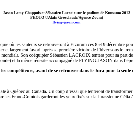
Jason Lamy-Chappuis et Sébastien Lacroix sur le podium de Kuusamo 2012
PHOTO ©Alain Grosclaude/Agence Zoom)
flying-jason.com
quie où les sauteurs se retrouveront à Erzurum ces 8 et 9 décembre po
t largement favori après sa première victoire de l’hiver sous le trem
mondial). Son coéquipier Sébastien LACROIX tentera pour sa part de 
u monde) et la même réussite accompagné de FLYING-JASON dans l’épr
re les compétiteurs, avant de se retrouver dans le Jura pour la 
ale à Québec au Canada. Un coup d’essai que tenteront de transformer le
core les Franc-Comtois garderont les yeux fixés sur la Jurassienne Cé