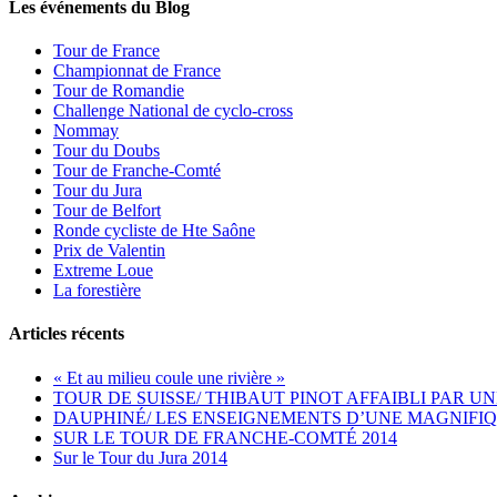
Les événements du Blog
Tour de France
Championnat de France
Tour de Romandie
Challenge National de cyclo-cross
Nommay
Tour du Doubs
Tour de Franche-Comté
Tour du Jura
Tour de Belfort
Ronde cycliste de Hte Saône
Prix de Valentin
Extreme Loue
La forestière
Articles récents
« Et au milieu coule une rivière »
TOUR DE SUISSE/ THIBAUT PINOT AFFAIBLI PAR UN
DAUPHINÉ/ LES ENSEIGNEMENTS D’UNE MAGNIFIQ
SUR LE TOUR DE FRANCHE-COMTÉ 2014
Sur le Tour du Jura 2014