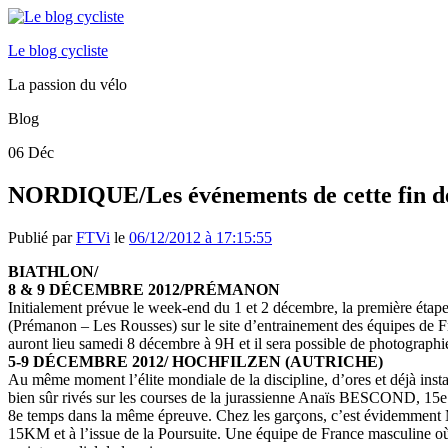
Le blog cycliste
La passion du vélo
Blog
06
Déc
NORDIQUE/Les événements de cette fin d
Publié par
FTVi
le
06/12/2012 à 17:15:55
BIATHLON/
8 & 9 DÉCEMBRE 2012/PRÉMANON
Initialement prévue le week-end du 1 et 2 décembre, la première étap
(Prémanon – Les Rousses) sur le site d’entrainement des équipes de Fr
auront lieu samedi 8 décembre à 9H et il sera possible de photograph
5-9 DÉCEMBRE 2012/
HOCHFILZEN (AUTRICHE)
Au même moment l’élite mondiale de la discipline, d’ores et déjà in
bien sûr rivés sur les courses de la jurassienne Anaïs BESCOND, 15e 
8e temps dans la même épreuve. Chez les garçons, c’est évidemment M
15KM et à l’issue de la Poursuite. Une équipe de France masculine où