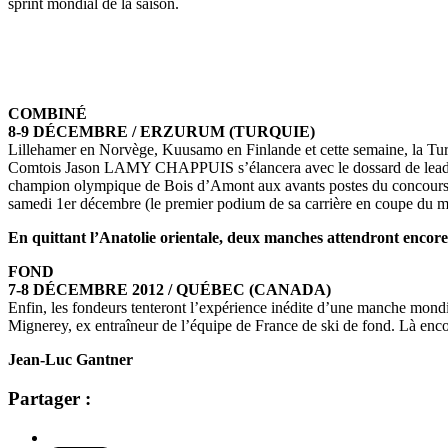
sprint mondial de la saison.
COMBINÉ
8-9 DÉCEMBRE / ERZURUM (TURQUIE)
Lillehamer en Norvège, Kuusamo en Finlande et cette semaine, la Tur
Comtois Jason LAMY CHAPPUIS s’élancera avec le dossard de leader e
champion olympique de Bois d’Amont aux avants postes du concours 
samedi 1er décembre (le premier podium de sa carrière en coupe d
En quittant l’Anatolie orientale, deux manches attendront enco
FOND
7-8 DÉCEMBRE 2012 / QUÉBEC (CANADA)
Enfin, les fondeurs tenteront l’expérience inédite d’une manche mondi
Mignerey, ex entraîneur de l’équipe de France de ski de fond. Là en
Jean-Luc Gantner
Partager :