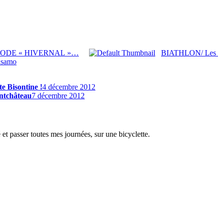
MODE « HIVERNAL »…
BIATHLON/ Les fr
usamo
e Bisontine !
4 décembre 2012
ntchâteau
7 décembre 2012
é et passer toutes mes journées, sur une bicyclette.