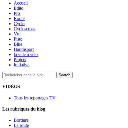
Accueil
Edito
Pro
Route
Cyclo
Cyclo-cross
Vtt
Piste
Bike
Handisport
la ville à vélo
Projets
Initiative
VIDÉOS
Tous les reportages TV
Les rubriques du blog
Bordure
La route