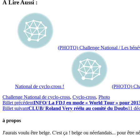
À Lire Aussi :
(PHOTO) Challenge National / Les bénévol
National de cyclo-cross !
(PHOTO) Chal
Challenge National de cyclo-cross
,
Cyclo-cross
,
Photo
Billet précédent
INFO/ La FDJ en mode « World Tour » pour 201
Billet suivant
CLUB/ Roland Very réélu au comité du Doubs
11 dé
à propos
J'aurais voulu être belge. C'est ça ! belge ou néerlandais... pour être n