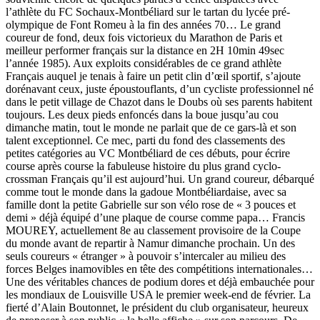
l’athlète du FC Sochaux-Montbéliard sur le tartan du lycée pré-
olympique de Font Romeu à la fin des années 70… Le grand
coureur de fond, deux fois victorieux du Marathon de Paris et
meilleur performer français sur la distance en 2H 10min 49sec
l’année 1985). Aux exploits considérables de ce grand athlète
Français auquel je tenais à faire un petit clin d’œil sportif, s’ajoute
dorénavant ceux, juste époustouflants, d’un cycliste professionnel né
dans le petit village de Chazot dans le Doubs où ses parents habitent
toujours. Les deux pieds enfoncés dans la boue jusqu’au cou
dimanche matin, tout le monde ne parlait que de ce gars-là et son
talent exceptionnel. Ce mec, parti du fond des classements des
petites catégories au VC Montbéliard de ces débuts, pour écrire
course après course la fabuleuse histoire du plus grand cyclo-
crossman Français qu’il est aujourd’hui. Un grand coureur, débarqué
comme tout le monde dans la gadoue Montbéliardaise, avec sa
famille dont la petite Gabrielle sur son vélo rose de « 3 pouces et
demi » déjà équipé d’une plaque de course comme papa… Francis
MOUREY, actuellement 8e au classement provisoire de la Coupe
du monde avant de repartir à Namur dimanche prochain. Un des
seuls coureurs « étranger » à pouvoir s’intercaler au milieu des
forces Belges inamovibles en tête des compétitions internationales…
Une des véritables chances de podium dores et déjà embauchée pour
les mondiaux de Louisville USA le premier week-end de février. La
fierté d’Alain Boutonnet, le président du club organisateur, heureux