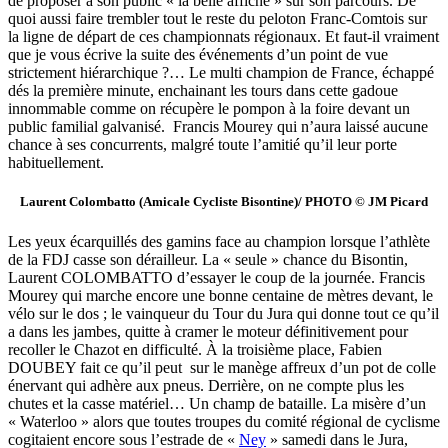
de proposer à son public « la belle affiche » sur son parcours. De
quoi aussi faire trembler tout le reste du peloton Franc-Comtois sur
la ligne de départ de ces championnats régionaux. Et faut-il vraiment
que je vous écrive la suite des événements d’un point de vue
strictement hiérarchique ?… Le multi champion de France, échappé
dés la première minute, enchainant les tours dans cette gadoue
innommable comme on récupère le pompon à la foire devant un
public familial galvanisé. Francis Mourey qui n’aura laissé aucune
chance à ses concurrents, malgré toute l’amitié qu’il leur porte
habituellement.
Laurent Colombatto (Amicale Cycliste Bisontine)/ PHOTO © JM Picard
Les yeux écarquillés des gamins face au champion lorsque l’athlète
de la FDJ casse son dérailleur. La « seule » chance du Bisontin,
Laurent COLOMBATTO d’essayer le coup de la journée. Francis
Mourey qui marche encore une bonne centaine de mètres devant, le
vélo sur le dos ; le vainqueur du Tour du Jura qui donne tout ce qu’il
a dans les jambes, quitte à cramer le moteur définitivement pour
recoller le Chazot en difficulté. À la troisième place, Fabien
DOUBEY fait ce qu’il peut sur le manège affreux d’un pot de colle
énervant qui adhère aux pneus. Derrière, on ne compte plus les
chutes et la casse matériel… Un champ de bataille. La misère d’un
« Waterloo » alors que toutes troupes du comité régional de cyclisme
cogitaient encore sous l’estrade de «
Ney
» samedi dans le Jura,