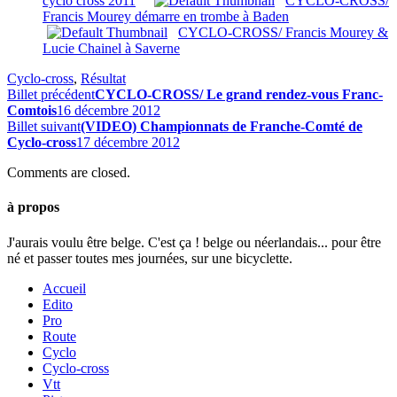
cyclo cross 2011
CYCLO-CROSS/
Francis Mourey démarre en trombe à Baden
CYCLO-CROSS/ Francis Mourey &
Lucie Chainel à Saverne
Cyclo-cross
,
Résultat
Billet précédent
CYCLO-CROSS/ Le grand rendez-vous Franc-
Comtois
16 décembre 2012
Billet suivant
(VIDEO) Championnats de Franche-Comté de
Cyclo-cross
17 décembre 2012
Comments are closed.
à propos
J'aurais voulu être belge. C'est ça ! belge ou néerlandais... pour être
né et passer toutes mes journées, sur une bicyclette.
Accueil
Edito
Pro
Route
Cyclo
Cyclo-cross
Vtt