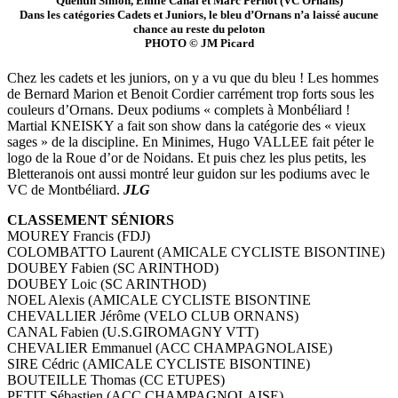
Quentin Simon, Emile Canal et Marc Pernot (VC Ornans)
Dans les catégories Cadets et Juniors, le bleu d’Ornans n’a laissé aucune
chance au reste du peloton
PHOTO © JM Picard
Chez les cadets et les juniors, on y a vu que du bleu ! Les hommes
de Bernard Marion et Benoit Cordier carrément trop forts sous les
couleurs d’Ornans. Deux podiums « complets à Monbéliard !
Martial KNEISKY a fait son show dans la catégorie des « vieux
sages » de la discipline. En Minimes, Hugo VALLEE fait péter le
logo de la Roue d’or de Noidans. Et puis chez les plus petits, les
Bletteranois ont aussi montré leur guidon sur les podiums avec le
VC de Montbéliard.
JLG
CLASSEMENT SÉNIORS
MOUREY Francis (FDJ)
COLOMBATTO Laurent (AMICALE CYCLISTE BISONTINE)
DOUBEY Fabien (SC ARINTHOD)
DOUBEY Loic (SC ARINTHOD)
NOEL Alexis (AMICALE CYCLISTE BISONTINE
CHEVALLIER Jérôme (VELO CLUB ORNANS)
CANAL Fabien (U.S.GIROMAGNY VTT)
CHEVALIER Emmanuel (ACC CHAMPAGNOLAISE)
SIRE Cédric (AMICALE CYCLISTE BISONTINE)
BOUTEILLE Thomas (CC ETUPES)
PETIT Sébastien (ACC CHAMPAGNOLAISE)