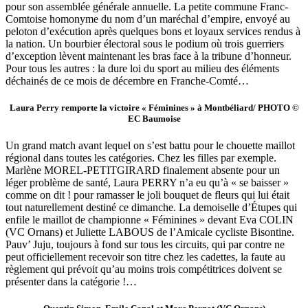
pour son assemblée générale annuelle. La petite commune Franc-
Comtoise homonyme du nom d’un maréchal d’empire, envoyé au
peloton d’exécution après quelques bons et loyaux services rendus à
la nation. Un bourbier électoral sous le podium où trois guerriers
d’exception lèvent maintenant les bras face à la tribune d’honneur.
Pour tous les autres : la dure loi du sport au milieu des éléments
déchainés de ce mois de décembre en Franche-Comté…
Laura Perry remporte la victoire « Féminines » à Montbéliard/ PHOTO ©
EC Baumoise
Un grand match avant lequel on s’est battu pour le chouette maillot
régional dans toutes les catégories. Chez les filles par exemple.
Marlène MOREL-PETITGIRARD finalement absente pour un
léger problème de santé, Laura PERRY n’a eu qu’à « se baisser »
comme on dit ! pour ramasser le joli bouquet de fleurs qui lui était
tout naturellement destiné ce dimanche. La demoiselle d’Étupes qui
enfile le maillot de championne « Féminines » devant Eva COLIN
(VC Ornans) et Juliette LABOUS de l’Amicale cycliste Bisontine.
Pauv’ Juju, toujours à fond sur tous les circuits, qui par contre ne
peut officiellement recevoir son titre chez les cadettes, la faute au
règlement qui prévoit qu’au moins trois compétitrices doivent se
présenter dans la catégorie !…