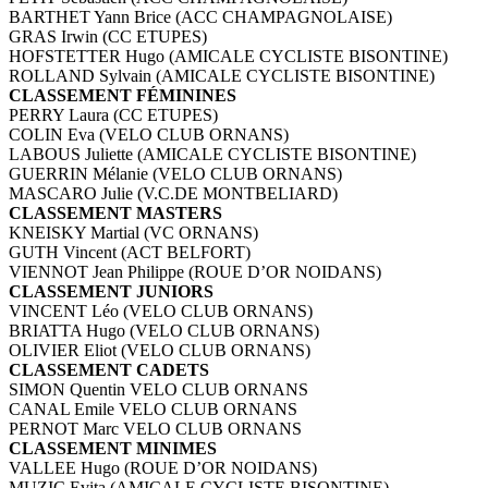
BARTHET Yann Brice (ACC CHAMPAGNOLAISE)
GRAS Irwin (CC ETUPES)
HOFSTETTER Hugo (AMICALE CYCLISTE BISONTINE)
ROLLAND Sylvain (AMICALE CYCLISTE BISONTINE)
CLASSEMENT FÉMININES
PERRY Laura (CC ETUPES)
COLIN Eva (VELO CLUB ORNANS)
LABOUS Juliette (AMICALE CYCLISTE BISONTINE)
GUERRIN Mélanie (VELO CLUB ORNANS)
MASCARO Julie (V.C.DE MONTBELIARD)
CLASSEMENT MASTERS
KNEISKY Martial (VC ORNANS)
GUTH Vincent (ACT BELFORT)
VIENNOT Jean Philippe (ROUE D’OR NOIDANS)
CLASSEMENT JUNIORS
VINCENT Léo (VELO CLUB ORNANS)
BRIATTA Hugo (VELO CLUB ORNANS)
OLIVIER Eliot (VELO CLUB ORNANS)
CLASSEMENT CADETS
SIMON Quentin VELO CLUB ORNANS
CANAL Emile VELO CLUB ORNANS
PERNOT Marc VELO CLUB ORNANS
CLASSEMENT MINIMES
VALLEE Hugo (ROUE D’OR NOIDANS)
MUZIC Evita (AMICALE CYCLISTE BISONTINE)