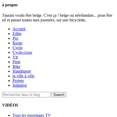
à propos
J'aurais voulu être belge. C'est ça ! belge ou néerlandais... pour être
né et passer toutes mes journées, sur une bicyclette.
Accueil
Edito
Pro
Route
Cyclo
Cyclo-cross
Vtt
Piste
Bike
Handisport
la ville à vélo
Projets
Initiative
VIDÉOS
Tous les reportages TV