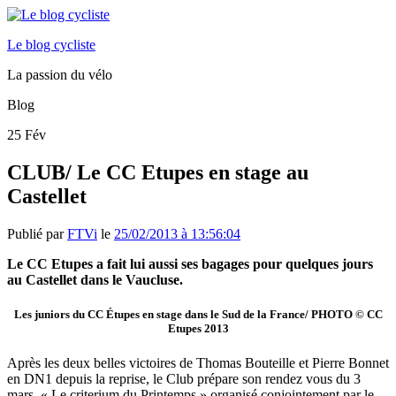
Le blog cycliste
La passion du vélo
Blog
25
Fév
CLUB/ Le CC Etupes en stage au
Castellet
Publié par
FTVi
le
25/02/2013 à 13:56:04
Le CC Etupes a fait lui aussi ses bagages pour quelques jours
au Castellet dans le Vaucluse.
Les juniors du CC Étupes en stage dans le Sud de la France/ PHOTO © CC
Etupes 2013
Après les deux belles victoires de Thomas Bouteille et Pierre Bonnet
en DN1 depuis la reprise, le Club prépare son rendez vous du 3
mars. « Le criterium du Printemps » organisé conjointement par le