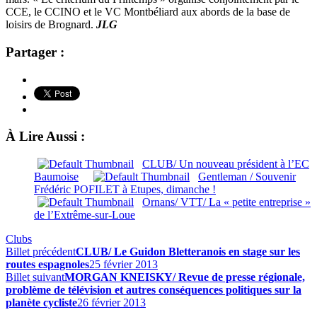
CCE, le CCINO et le VC Montbéliard aux abords de la base de
loisirs de Brognard.
JLG
Partager :
À Lire Aussi :
CLUB/ Un nouveau président à l’EC
Baumoise
Gentleman / Souvenir
Frédéric POFILET à Etupes, dimanche !
Ornans/ VTT/ La « petite entreprise »
de l’Extrême-sur-Loue
Clubs
Billet précédent
CLUB/ Le Guidon Bletteranois en stage sur les
routes espagnoles
25 février 2013
Billet suivant
MORGAN KNEISKY/ Revue de presse régionale,
problème de télévision et autres conséquences politiques sur la
planète cycliste
26 février 2013