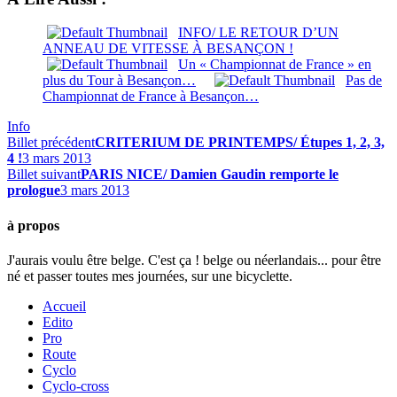
INFO/ LE RETOUR D’UN
ANNEAU DE VITESSE À BESANÇON !
Un « Championnat de France » en
plus du Tour à Besançon…
Pas de
Championnat de France à Besançon…
Info
Billet précédent
CRITERIUM DE PRINTEMPS/ Étupes 1, 2, 3,
4 !
3 mars 2013
Billet suivant
PARIS NICE/ Damien Gaudin remporte le
prologue
3 mars 2013
à propos
J'aurais voulu être belge. C'est ça ! belge ou néerlandais... pour être
né et passer toutes mes journées, sur une bicyclette.
Accueil
Edito
Pro
Route
Cyclo
Cyclo-cross