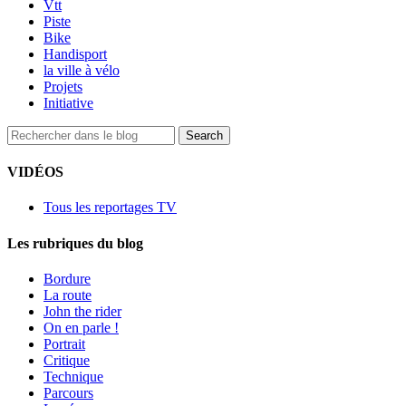
Vtt
Piste
Bike
Handisport
la ville à vélo
Projets
Initiative
VIDÉOS
Tous les reportages TV
Les rubriques du blog
Bordure
La route
John the rider
On en parle !
Portrait
Critique
Technique
Parcours