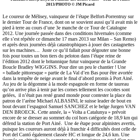
2013/PHOTO © JM Picard
Le coureur de Mélisey, vainqueur de l’étape Belfort-Porrentruy sur
le dernier Tour de France, dont on se souvient aussi qu’il avait mis le
pied à terre au cours d’une 3e manche de ce Tour de Catalogne
2012. Une journée passée dans des conditions hivernales (comme
elle s’est répétée ce dimanche 17 mars 2013 sur Milan – San Remo)
et après deux journées déjà catastrophiques à jouer des castagnettes
sur les machines… Juste ce qu’il fallait pour dégouter une bonne
fois pour toutes un bon tiers du peloton dans l’étape reine de
l’édition 2012 dont le britannique futur vainqueur de la Grande
Boucle Bradley WIGGINS. Pour dire un peu le chantier ! Une
« ballade pittoresque » partie de La Val d’en Bas pour être avortée
dans la tempête de neige avant le final d’abord promis à Port Ainé.
Au jeu de la dégomme à la mode espagnole en forme de taureau
qu’on arrive plus à tenir par les cornes tellement les cocottes sont
gelées, il n’était pas resté grand monde pour contester la place du
patron de l’arène Michael ALBASINI, le suisse leader de bout en
bout devant l’espagnol Samuel SANCHEZ et le belge Jurgen VAN
DEN BROECK. Cette année, la « Volta a Catalunya » prévoit
encore de se dresser au sommet du col hors catégorie de 18,9 km qui
défend la station de Port Ainé. Une 4e étape pour alpinistes avertis,
puisque les coureurs auront déjà à franchir 4 difficultés dont celle de
Port del Cantó également classée HC et longue de 24,6 km. Une