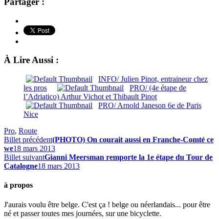
Partager :
À Lire Aussi :
INFO/ Julien Pinot, entraineur chez
les pros
PRO/ (4e étape de
l’Adriatico) Arthur Vichot et Thibault Pinot
PRO/ Arnold Janeson 6e de Paris
Nice
Pro
,
Route
Billet précédent
(PHOTO) On courait aussi en Franche-Comté ce
we
18 mars 2013
Billet suivant
Gianni Meersman remporte la 1e étape du Tour de
Catalogne
18 mars 2013
à propos
J'aurais voulu être belge. C'est ça ! belge ou néerlandais... pour être
né et passer toutes mes journées, sur une bicyclette.