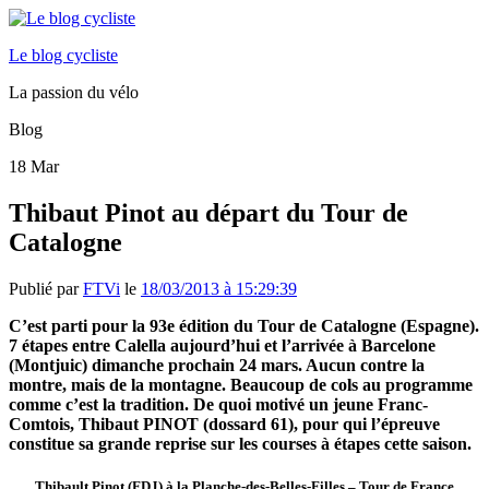
Le blog cycliste
La passion du vélo
Blog
18
Mar
Thibaut Pinot au départ du Tour de
Catalogne
Publié par
FTVi
le
18/03/2013 à 15:29:39
C’est parti pour la 93e édition du Tour de Catalogne (Espagne).
7 étapes entre Calella aujourd’hui et l’arrivée à Barcelone
(Montjuic) dimanche prochain 24 mars. Aucun contre la
montre, mais de la montagne. Beaucoup de cols au programme
comme c’est la tradition. De quoi motivé un jeune Franc-
Comtois, Thibaut PINOT (dossard 61), pour qui l’épreuve
constitue sa grande reprise sur les courses à étapes cette saison.
Thibault Pinot (FDJ) à la Planche-des-Belles-Filles – Tour de France