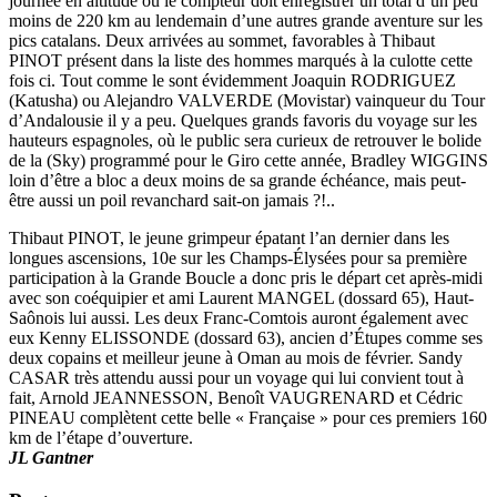
journée en altitude ou le compteur doit enregistrer un total d’un peu
moins de 220 km au lendemain d’une autres grande aventure sur les
pics catalans. Deux arrivées au sommet, favorables à Thibaut
PINOT présent dans la liste des hommes marqués à la culotte cette
fois ci. Tout comme le sont évidemment Joaquin RODRIGUEZ
(Katusha) ou Alejandro VALVERDE (Movistar) vainqueur du Tour
d’Andalousie il y a peu. Quelques grands favoris du voyage sur les
hauteurs espagnoles, où le public sera curieux de retrouver le bolide
de la (Sky) programmé pour le Giro cette année, Bradley WIGGINS
loin d’être a bloc a deux moins de sa grande échéance, mais peut-
être aussi un poil revanchard sait-on jamais ?!..
Thibaut PINOT, le jeune grimpeur épatant l’an dernier dans les
longues ascensions, 10e sur les Champs-Élysées pour sa première
participation à la Grande Boucle a donc pris le départ cet après-midi
avec son coéquipier et ami Laurent MANGEL (dossard 65), Haut-
Saônois lui aussi. Les deux Franc-Comtois auront également avec
eux Kenny ELISSONDE (dossard 63), ancien d’Étupes comme ses
deux copains et meilleur jeune à Oman au mois de février. Sandy
CASAR très attendu aussi pour un voyage qui lui convient tout à
fait, Arnold JEANNESSON, Benoît VAUGRENARD et Cédric
PINEAU complètent cette belle « Française » pour ces premiers 160
km de l’étape d’ouverture.
JL Gantner