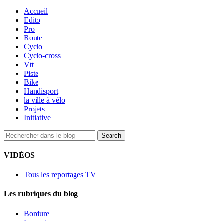
Accueil
Edito
Pro
Route
Cyclo
Cyclo-cross
Vtt
Piste
Bike
Handisport
la ville à vélo
Projets
Initiative
VIDÉOS
Tous les reportages TV
Les rubriques du blog
Bordure