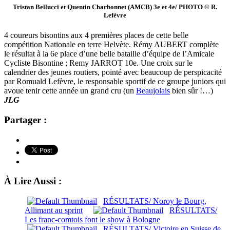
Tristan Bellucci et Quentin Charbonnet (AMCB) 3e et 4e/ PHOTO © R.
Lefèvre
4 coureurs bisontins aux 4 premières places de cette belle
compétition Nationale en terre Helvète. Rémy AUBERT complète
le résultat à la 6e place d’une belle bataille d’équipe de l’Amicale
Cycliste Bisontine ; Remy JARROT 10e. Une croix sur le
calendrier des jeunes routiers, pointé avec beaucoup de perspicacité
par Romuald Lefèvre, le responsable sportif de ce groupe juniors qui
avoue tenir cette année un grand cru (un
Beaujolais
bien sûr !…)
JLG
Partager :
À Lire Aussi :
RÉSULTATS/ Noroy le Bourg,
Allimant au sprint
RÉSULTATS/
Les franc-comtois font le show à Bologne
RÉSULTATS/ Victoire en Suisse de