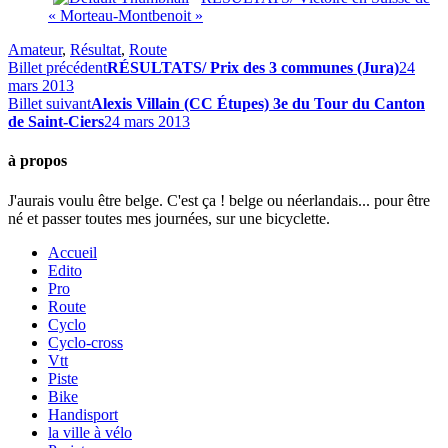
« Morteau-Montbenoit »
Amateur
,
Résultat
,
Route
Billet précédent
RÉSULTATS/ Prix des 3 communes (Jura)
24
mars 2013
Billet suivant
Alexis Villain (CC Étupes) 3e du Tour du Canton
de Saint-Ciers
24 mars 2013
à propos
J'aurais voulu être belge. C'est ça ! belge ou néerlandais... pour être
né et passer toutes mes journées, sur une bicyclette.
Accueil
Edito
Pro
Route
Cyclo
Cyclo-cross
Vtt
Piste
Bike
Handisport
la ville à vélo