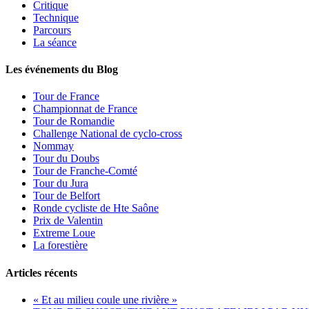
Critique
Technique
Parcours
La séance
Les événements du Blog
Tour de France
Championnat de France
Tour de Romandie
Challenge National de cyclo-cross
Nommay
Tour du Doubs
Tour de Franche-Comté
Tour du Jura
Tour de Belfort
Ronde cycliste de Hte Saône
Prix de Valentin
Extreme Loue
La forestière
Articles récents
« Et au milieu coule une rivière »