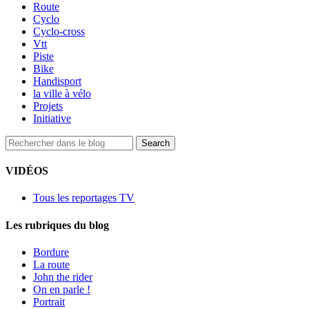
Route
Cyclo
Cyclo-cross
Vtt
Piste
Bike
Handisport
la ville à vélo
Projets
Initiative
VIDÉOS
Tous les reportages TV
Les rubriques du blog
Bordure
La route
John the rider
On en parle !
Portrait