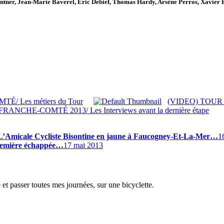
ntner, Jean-Marie Baverel, Eric Debief, Thomas Hardy, Arsène Perros, Xavier B
/ Les métiers du Tour
(VIDEO) TOUR DE
ANCHE-COMTÉ 2013/ Les Interviews avant la dernière étape
ale Cycliste Bisontine en jaune à Faucogney-Et-La-Mer…
1
mière échappée…
17 mai 2013
é et passer toutes mes journées, sur une bicyclette.