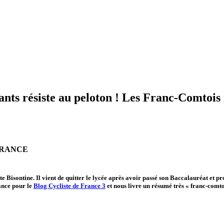
ésiste au peloton ! Les Franc-Comtois re
FRANCE
 Bisontine. Il vient de quitter le lycée après avoir passé son Baccalauréat et pro
ance pour le
Blog Cycliste de France 3
et nous livre un résumé très « franc-comtoi