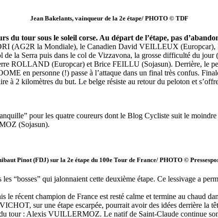
Jean Bakelants, vainqueur de la 2e étape/ PHOTO © TDF
s du tour sous le soleil corse. Au départ de l’étape, pas d’abandons
KADRI (AG2R la Mondiale), le Canadien David VEILLEUX (Europcar), 
la Serra puis dans le col de Vizzavona, la grosse difficulté du jour 
Pierre ROLLAND (Europcar) et Brice FEILLU (Sojasun). Derrière, le pelot
ROOME en personne (!) passe à l’attaque dans un final très confus. Fina
 2 kilomètres du but. Le belge résiste au retour du peloton et s’offre s
“tranquille” pour les quatre coureurs dont le Blog Cycliste suit le mo
RMOZ (Sojasun).
ibaut Pinot (FDJ) sur la 2e étape du 100e Tour de France/ PHOTO © Pressespo
les “bosses” qui jalonnaient cette deuxième étape. Ce lessivage a permis 
e récent champion de France est resté calme et termine au chaud dans l
VICHOT, sur une étape escarpée, pourrait avoir des idées derrière la tê
te du tour : Alexis VUILLERMOZ. Le natif de Saint-Claude continue son