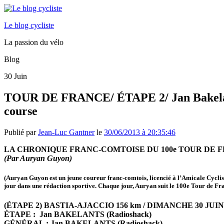
Le blog cycliste
La passion du vélo
Blog
30
Juin
TOUR DE FRANCE/ ÉTAPE 2/ Jan Bakelants r
course
Publié par
Jean-Luc Gantner
le
30/06/2013 à 20:35:46
LA CHRONIQUE FRANC-COMTOISE DU 100e TOUR DE 
(Par Auryan Guyon)
(Auryan Guyon est un jeune coureur franc-comtois, licencié à l’Amicale Cycliste
jour dans une rédaction sportive. Chaque jour, Auryan suit le 100e Tour de Fr
(ÉTAPE 2) BASTIA-AJACCIO 156 km / DIMANCHE 30 JUIN
ÉTAPE : Jan BAKELANTS (Radioshack)
GÉNÉRAL : Jan BAKELANTS (Radioshack)