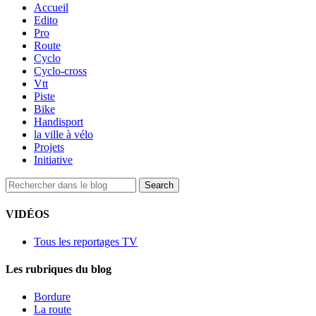
Accueil
Edito
Pro
Route
Cyclo
Cyclo-cross
Vtt
Piste
Bike
Handisport
la ville à vélo
Projets
Initiative
VIDÉOS
Tous les reportages TV
Les rubriques du blog
Bordure
La route