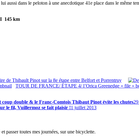
i aussi dans le peloton à une anecdotique 41e place dans le même tem
I 145 km
Thibault Pinot sur la 8e étape entre Belfort et Porrentruy
TOUR DE FRANCE/ ÉTAPE 4/ l’Orica Greenedge « file » bo
up double & le Franc-Comtois Thibaut Pinot évite les chutes
29
il, Vuillermoz se fait plaisir !
1 juillet 2013
é et passer toutes mes journées, sur une bicyclette.