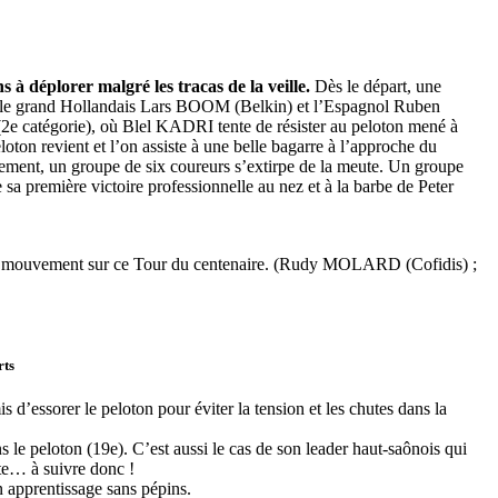
 à déplorer malgré les tracas de la veille.
Dès le départ, une
le grand Hollandais Lars BOOM (Belkin) et l’Espagnol Ruben
(2e catégorie), où Blel KADRI tente de résister au peloton mené à
on revient et l’on assiste à une belle bagarre à l’approche du
lement, un groupe de six coureurs s’extirpe de la meute. Un groupe
a première victoire professionnelle au nez et à la barbe de Peter
indre mouvement sur ce Tour du centenaire. (Rudy MOLARD (Cofidis) ;
rts
d’essorer le peloton pour éviter la tension et les chutes dans la
e peloton (19e). C’est aussi le cas de son leader haut-saônois qui
te… à suivre donc !
 apprentissage sans pépins.