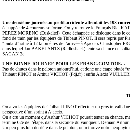
Une deuxième journée au profil accidenté attendait les 198 coureur
échappée de 4 coureurs se forme. On y retrouve le Français Blel 
PEREZ MORENO (Euskaltel). Cette échappée se disloque dans le col de 
fond de train par les équipiers de Thibaut PINOT. Il sera repris par 
“raidard” situé à 12 kilomètres de l’arrivée à Ajaccio. Christopher F
dans lequel Jan BAKELANTS (Radioshack) tente sa chance en solitaire à
SAGAN 2e.
UNE BONNE JOURNEE POUR LES FRANC-COMTOIS…
Pas de chutes dans le peloton aujourd’hui, et donc une étape plutôt 
Thibaut PINOT et Arthur VICHOT (Fdj.fr) ; enfin Alexis VUILLE
Th
On a vu les équipiers de Thibaut PINOT effectuer un gros travail dans 
perspective d’un sprint à Ajaccio.
On a cru un moment qu’Arthur VICHOT pourait tenter sa chance, mais l
termine 62e de l’étape, dans la seconde du vainqueur. Demain Arthur 
Un peu plus loin derrière dans le peloton, on retrouve notre néophy