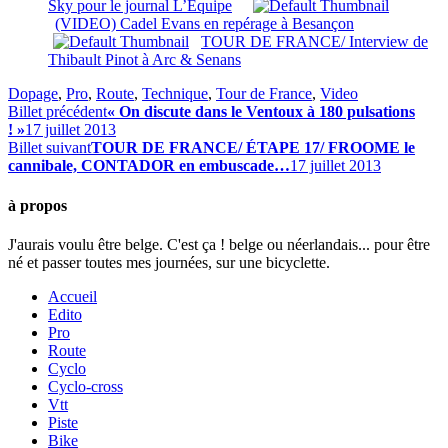
Sky pour le journal L’Équipe
(VIDEO) Cadel Evans en repérage à Besançon
TOUR DE FRANCE/ Interview de
Thibault Pinot à Arc & Senans
Dopage
,
Pro
,
Route
,
Technique
,
Tour de France
,
Video
Billet précédent
« On discute dans le Ventoux à 180 pulsations
! »
17 juillet 2013
Billet suivant
TOUR DE FRANCE/ ÉTAPE 17/ FROOME le
cannibale, CONTADOR en embuscade…
17 juillet 2013
à propos
J'aurais voulu être belge. C'est ça ! belge ou néerlandais... pour être
né et passer toutes mes journées, sur une bicyclette.
Accueil
Edito
Pro
Route
Cyclo
Cyclo-cross
Vtt
Piste
Bike