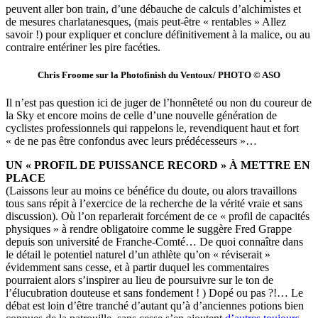
peuvent aller bon train, d’une débauche de calculs d’alchimistes et
de mesures charlatanesques, (mais peut-être « rentables » Allez
savoir !) pour expliquer et conclure définitivement à la malice, ou au
contraire entériner les pire facéties.
Chris Froome sur la Photofinish du Ventoux/ PHOTO © ASO
Il n’est pas question ici de juger de l’honnêteté ou non du coureur de
la Sky et encore moins de celle d’une nouvelle génération de
cyclistes professionnels qui rappelons le, revendiquent haut et fort
« de ne pas être confondus avec leurs prédécesseurs »…
UN « PROFIL DE PUISSANCE RECORD » À METTRE EN
PLACE
(Laissons leur au moins ce bénéfice du doute, ou alors travaillons
tous sans répit à l’exercice de la recherche de la vérité vraie et sans
discussion). Où l’on reparlerait forcément de ce « profil de capacités
physiques » à rendre obligatoire comme le suggère Fred Grappe
depuis son université de Franche-Comté… De quoi connaître dans
le détail le potentiel naturel d’un athlète qu’on « réviserait »
évidemment sans cesse, et à partir duquel les commentaires
pourraient alors s’inspirer au lieu de poursuivre sur le ton de
l’élucubration douteuse et sans fondement ! ) Dopé ou pas ?!… Le
débat est loin d’être tranché d’autant qu’à d’anciennes potions bien