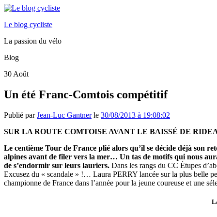
Le blog cycliste
La passion du vélo
Blog
30
Août
Un été Franc-Comtois compétitif
Publié par
Jean-Luc Gantner
le
30/08/2013 à 19:08:02
SUR LA ROUTE COMTOISE AVANT LE BAISSÉ DE RID
Le centième Tour de France plié alors qu’il se décide déjà son re
alpines avant de filer vers la mer… Un tas de motifs qui nous au
de s’endormir sur leurs lauriers.
Dans les rangs du CC Étupes d’abo
Excusez du « scandale » !… Laura PERRY lancée sur la plus belle pente
championne de France dans l’année pour la jeune coureuse et une séle
L