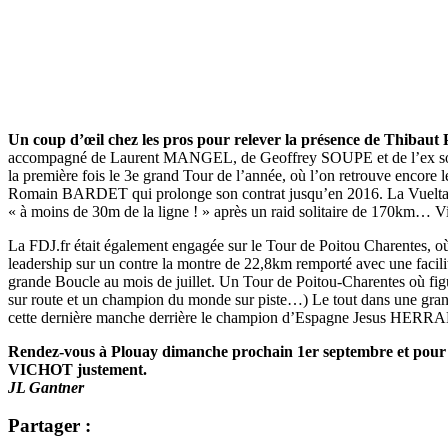
Un coup d’œil chez les pros pour relever la présence de Thibau
accompagné de Laurent MANGEL, de Geoffrey SOUPE et de l’ex soci
la première fois le 3e grand Tour de l’année, où l’on retrouve encor
Romain BARDET qui prolonge son contrat jusqu’en 2016. La Vuelta, 
« à moins de 30m de la ligne ! » après un raid solitaire de 170km… V
La FDJ.fr était également engagée sur
le Tour de Poitou Charentes, o
leadership sur un contre la montre de 22,8km remporté avec une faci
grande Boucle au mois de juillet. Un Tour de Poitou-Charentes où
sur route et un champion du monde sur piste…) Le tout dans une gran
cette dernière manche derrière le champion d’Espagne Jesus HERR
Rendez-vous à Plouay dimanche prochain 1er septembre et pour 
VICHOT justement.
JL Gantner
Partager :