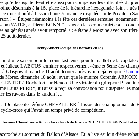
qu’elle dispute. Peut-être aussi pour compenser les difficultés du gra
nte désormais à la 16e place de la hiérarchie hexagonale, loin… très 
 ce mois d’août à l’issue d’une 7e manche disputée sur le Prix de la Sa
Vierzon ! ». Étupes néanmoins à la fête ces dernières semaine, notamme
r Adam YATES, et Pierre BONNET sans en laisser une miette à la concu
places au général après avoir remporté la 5e étape à Morzine avec so
 25 août dernier.
Rémy Aubert (coupe des nations 2013)
 la fin d’une saison pour le moins fastueuse pour le maillot de la capit
IK et Juliette LABOUS terminer respectivement 4ème et 5ème des cha
te à Glasgow dimanche 11 août dernier après avoir déjà remporté
Une mé
au de Morez, dimanche 18 août ; avant que le minime Corentin ARNOIX 
me GENTET à Rochefort sur Nenon. Une victoire du grimpeur Bisontin qu
Laura PERRY, lui aussi a reçu sa convocation pour disputer les mondi
êler les rayons dans le guidon !…
vec la 10e place de Jérôme CHEVALLIER à l’issue des championnats de
 cyclo-cross qui l’avait un temps privé de compétition.
Jérôme Chevallier à Auron lors des ch de France 2013/ PHOTO © Pixel bikes
roché au sommet du Ballon d’Alsace. Et la liste est loin d’être exhausti