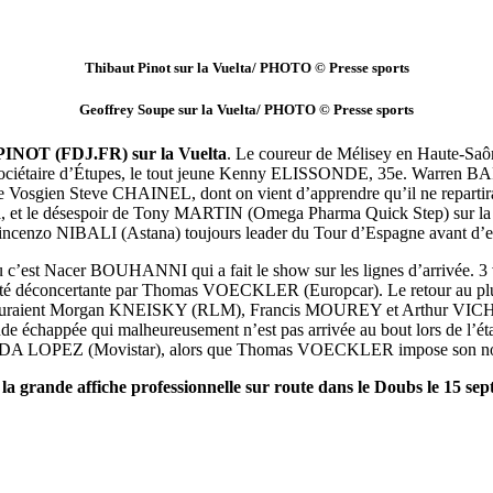
Thibaut Pinot sur la Vuelta/ PHOTO © Presse sports
Geoffrey Soupe sur la Vuelta/ PHOTO © Presse sports
t PINOT (FDJ.FR) sur la Vuelta
. Le coureur de Mélisey en Haute-Saôn
étaire d’Étupes, le tout jeune Kenny ELISSONDE, 35e. Warren BARG
e le Vosgien Steve CHAINEL, dont on vient d’apprendre qu’il ne repart
et le désespoir de Tony MARTIN (Omega Pharma Quick Step) sur la 6e
incenzo NIBALI (Astana) toujours leader du Tour d’Espagne avant d’ent
ù c’est Nacer BOUHANNI qui a fait le show sur les lignes d’arrivée. 3 v
lité déconcertante par Thomas VOECKLER (Europcar). Le retour au plus h
 figuraient Morgan KNEISKY (RLM), Francis MOUREY et Arthur VICHOT
de échappée qui malheureusement n’est pas arrivée au bout lors de l’
ADA LOPEZ (Movistar), alors que Thomas VOECKLER impose son nom au 
la grande affiche professionnelle sur route dans le Doubs le 15 