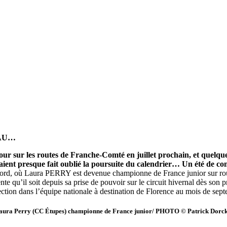
EAU…
tour sur les routes de Franche-Comté en juillet prochain, et quelq
raient presque fait oublié la poursuite du calendrier… Un été de co
rd, où Laura PERRY est devenue championne de France junior sur route
 qu’il soit depuis sa prise de pouvoir sur le circuit hivernal dès son p
ction dans l’équipe nationale à destination de Florence au mois de sep
aura Perry (CC Étupes) championne de France junior/ PHOTO © Patrick Dorck