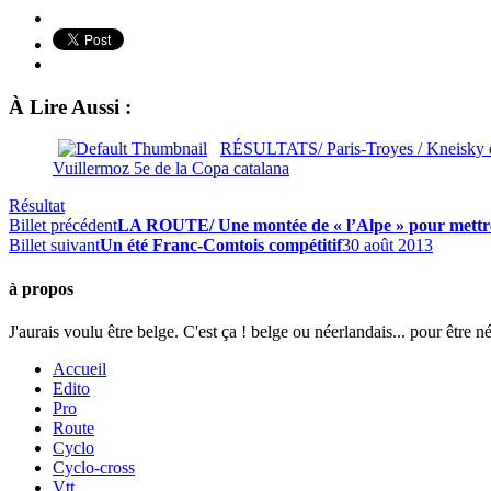
À Lire Aussi :
RÉSULTATS/ Paris-Troyes / Kneisky d
Vuillermoz 5e de la Copa catalana
Résultat
Billet précédent
LA ROUTE/ Une montée de « l’Alpe » pour mettre un
Billet suivant
Un été Franc-Comtois compétitif
30 août 2013
à propos
J'aurais voulu être belge. C'est ça ! belge ou néerlandais... pour être n
Accueil
Edito
Pro
Route
Cyclo
Cyclo-cross
Vtt