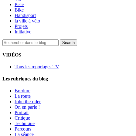
Piste
Bike
Handisport
la ville à vélo
Projets
Initiative
VIDÉOS
Tous les reportages TV
Les rubriques du blog
Bordure
La route
John the rider
On en parle !
Portrait
Critique
Technique
Parcours
La séance