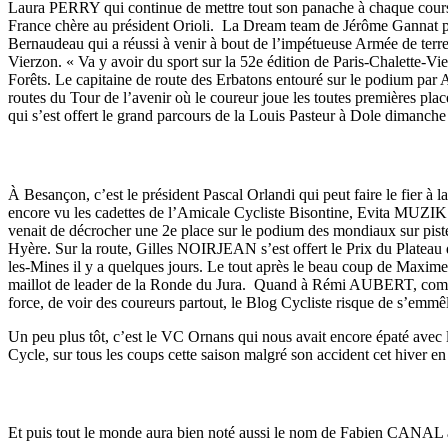
Laura PERRY qui continue de mettre tout son panache à chaque course 
France chère au président Orioli. La Dream team de Jérôme Gannat poi
Bernaudeau qui a réussi à venir à bout de l’impétueuse Armée de terre
Vierzon. « Va y avoir du sport sur la 52e édition de Paris-Chalette-
Forêts. Le capitaine de route des Erbatons entouré sur le podium pa
routes du Tour de l’avenir où le coureur joue les toutes premières 
qui s’est offert le grand parcours de la Louis Pasteur à Dole dimanche
À Besançon, c’est le président Pascal Orlandi qui peut faire le fier à
encore vu les cadettes de l’Amicale Cycliste Bisontine, Evita MUZ
venait de décrocher une 2e place sur le podium des mondiaux sur pis
Hyère. Sur la route, Gilles NOIRJEAN s’est offert le Prix du Plate
les-Mines il y a quelques jours. Le tout après le beau coup de Maxi
maillot de leader de la Ronde du Jura. Quand à Rémi AUBERT, comme 
force, de voir des coureurs partout, le Blog Cycliste risque de s’emm
Un peu plus tôt, c’est le VC Ornans qui nous avait encore épaté a
Cycle, sur tous les coups cette saison malgré son accident cet hiver en
Et puis tout le monde aura bien noté aussi le nom de Fabien CANAL acc