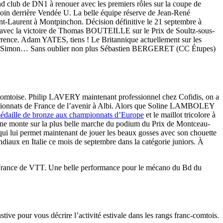
nd club de DN1 à renouer avec les premiers rôles sur la coupe de
loin derrière Vendée U. La belle équipe réserve de Jean-René
int-Laurent à Montpinchon. Décision définitive le 21 septembre à
nt avec la victoire de Thomas BOUTEILLE sur le Prix de Soultz-sous-
rrence. Adam YATES, tiens ! Le Britannique actuellement sur les
n frère Simon… Sans oublier non plus Sébastien BERGERET (CC Étupes)
ale comtoise. Philip LAVERY maintenant professionnel chez Cofidis, on a
mpionnats de France de l’avenir à Albi. Alors que Soline LAMBOLEY
daille de bronze aux championnats d’Europe
et le maillot tricolore à
ne monte sur la plus belle marche du podium du Prix de Montceau-
i lui permet maintenant de jouer les beaux gosses avec son chouette
aux en Italie ce mois de septembre dans la catégorie juniors. À
 France de VTT. Une belle performance pour le mécano du Bd du
ve pour vous décrire l’activité estivale dans les rangs franc-comtois.