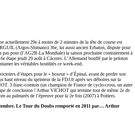
e actuellement 29e à moins de 2 minutes de la tête de course est
UIL (Argos-Shimano) 36e, lui aussi ancien Erbaton, dispute pour
ira pas pour (l’AG2R-La Mondiale) la saison prochaine contrairement à
 étape jeudi 29 août à Cáceres. L’Allemand bouffé par le peloton
amer les véritables hostilités ce week-end.
ictoires d’étapes pour le « boxeur » d’Épinal, avant de perdre son
aut niveau du sprinteur de la FDJ.fr après ses déboires sur la
. 3 franc-comtois (un champion de France de cyclo-cross, un autre
étape de conclusion ! Arthur VICHOT qui termine tout de même 2e de
palmarès de l’épreuve pour la 2e fois (2007) à Poitiers.
septembre. Le Tour du Doubs remporté en 2011 par… Arthur