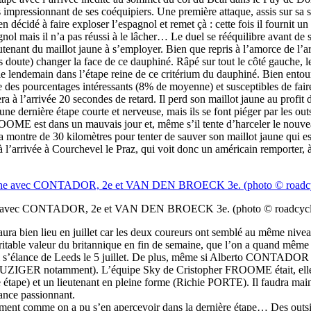
rs impressionnant de ses coéquipiers. Une première attaque, assis sur sa s
idé à faire exploser l’espagnol et remet çà : cette fois il fournit 
ol mais il n’a pas réussi à le lâcher… Le duel se rééquilibre avant d
enant du maillot jaune à s’employer. Bien que repris à l’amorce de l’arri
te) changer la face de ce dauphiné. Râpé sur tout le côté gauche, le br
 le lendemain dans l’étape reine de ce critérium du dauphiné. Bien entour
ente des pourcentages intéressants (8% de moyenne) et susceptibles de
a à l’arrivée 20 secondes de retard. Il perd son maillot jaune au profi
 une dernière étape courte et nerveuse, mais ils se font piéger par les o
ME est dans un mauvais jour et, même s’il tente d’harceler le nouveau 
a montre de 30 kilomètres pour tenter de sauver son maillot jaune qu
arrivée à Courchevel le Praz, qui voit donc un américain remporter, à l
rche avec CONTADOR, 2e et VAN DEN BROECK 3e. (photo © roadcyc
bien lieu en juillet car les deux coureurs ont semblé au même nivea
itable valeur du britannique en fin de semaine, que l’on a quand mê
ui s’élance de Leeds le 5 juillet. De plus, même si Alberto CONTADOR é
IGER notamment). L’équipe Sky de Cristopher FROOME était, elle, bi
étape) et un lieutenant en pleine forme (Richie PORTE). Il faudra maint
rance passionnant.
moment comme on a pu s’en apercevoir dans la dernière étape… Des outsi