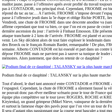
maillot jaune, passe à l’offensive après avoir profité du travail toujou
pas à CONTADOR, son principal rival. Cependant, FROOME est bien déc
répond du tac au tac… A l’arrivée, FROOME s’impose devant l’espagn
passe à l’offensive jeudi dans la 5e étape et oblige Richie PORTE, lieut
Vendredi, une chute de FROOME dans une descente anodine va (sans dou
affirme cependant que tout va bien, ce que l’on est en passe de croire
dernière ascension du jour : l’arrivée à Finhaut Emosson. Elle prés
attaque tranchante à 2 kms de l’arrivée. FROOME est planté et accuser
venir. Les Sky décident alors de tout faire exploser le lendemain dans
den Broeck ou le français Romain Bardet, remarquable ! De plus, FROO
semaine. Alberto CONTADOR est lui esseulé et part dans un contre l
dépose FROOME mais ne parvient pas à sauver sa tunique de leader à l’
mémoires. Alors justement, que doit-on retenir de ce dauphiné ?
Podium final de ce dauphiné : TALANSKY sur la plus haute ma
Tout d’abord, le duel tant annoncé entre CONTADOR et FROOME aura 
l’espagnol. Cependant, la chute de FROOME a sûrement faussé la vér
ne pouvait donc pas rêver meilleur scénario pour le tour de France q
équipe plus compétitive sur le tour (avec ROGERS, ROCHE et KREUZ
Kiryienka), un grand grimpeur (Mikel Nieve, vainqueur de la dernière 
et surtout la fameuse étape des pavés pour que l’on vive un tour de F
Il sera d’autant plus passionnant que la course peut basculer a tout 