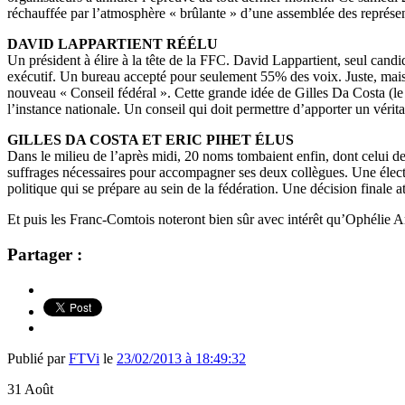
réchauffée par l’atmosphère « brûlante » d’une assemblée des représent
DAVID LAPPARTIENT RÉÉLU
Un président à élire à la tête de la FFC. David Lappartient, seul can
exécutif. Un bureau accepté pour seulement 55% des voix. Juste, mais s
nouveau « Conseil fédéral ». Cette grande idée de Gilles Da Costa (
l’instance nationale. Un conseil qui doit permettre d’apporter un vér
GILLES DA COSTA ET ERIC PIHET ÉLUS
Dans le milieu de l’après midi, 20 noms tombaient enfin, dont celui d
suffrages nécessaires pour accompagner ses deux collègues. Une éle
politique qui se prépare au sein de la fédération. Une décision finale 
Et puis les Franc-Comtois noteront bien sûr avec intérêt qu’Ophélie A
Partager :
Publié par
FTVi
le
23/02/2013 à 18:49:32
31
Août