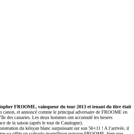
istopher FROOME, vainqueur du tour 2013 et tenant du titre était
son canon, et annoncé comme le principal adversaire de FROOME en
r l’île des canaries. Les deux hommes ont accumulé les heures
ce de la saison (après le tour de Catalogne).
onstration du kényan blanc surpuissant sur son 56×11 ! A l’arrivée, il
Dôme va offrir un scénario magnifique puisque FROOME, bien que