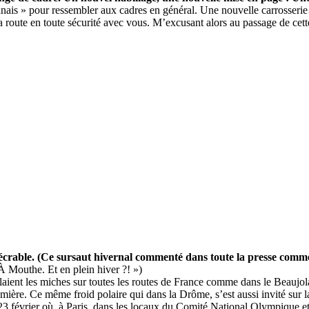
is » pour ressembler aux cadres en général. Une nouvelle carrosserie… E
a route en toute sécurité avec vous. M’excusant alors au passage de ce
écrable. (Ce sursaut hivernal commenté dans toute la presse comme
 Mouthe. Et en plein hiver ?! »)
laient les miches sur toutes les routes de France comme dans le Beaujola
ère. Ce même froid polaire qui dans la Drôme, s’est aussi invité sur l
 février où, à Paris, dans les locaux du Comité National Olympique et s