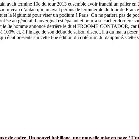
n avait terminé 10e du tour 2013 et semble avoir franchi un palier
 son niveau d’antan qui lui avait permis de terminer 4e du tour de F
alent et la légitimité pour viser un podium à Paris. On ne parlera pas 
out 5e au général, l’auvergnat est épatant et pourra se cacher derrière s
ait le 3e homme annoncé derrière le duel FROOME-CONTADOR, car le »r
à 100% et, à l’image de son début de saison discret, il a du mal à peser 
t qui était présents sur cette 66e édition du critérium du dauphiné. Cette 
 de cadre. Un nouvel habillage, une nouvelle mise en page ! Une v