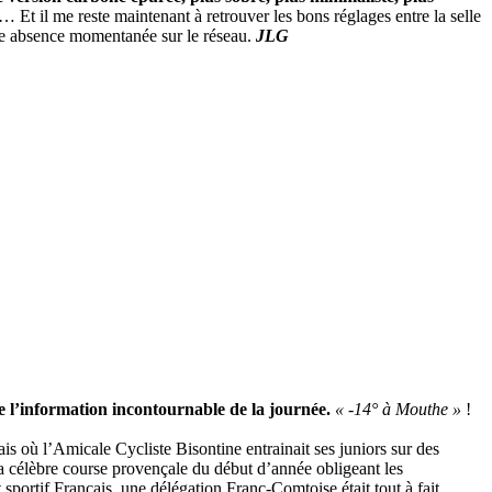
t il me reste maintenant à retrouver les bons réglages entre la selle
tte absence momentanée sur le réseau.
JLG
 l’information incontournable de la journée.
« -14° à Mouthe »
!
is où l’Amicale Cycliste Bisontine entrainait ses juniors sur des
a célèbre course provençale du début d’année obligeant les
portif Français, une délégation Franc-Comtoise était tout à fait