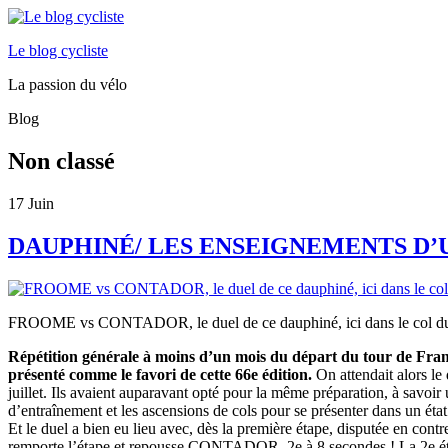
Le blog cycliste
La passion du vélo
Blog
Non classé
17
Juin
DAUPHINÉ/ LES ENSEIGNEMENTS D’
FROOME vs CONTADOR, le duel de ce dauphiné, ici dans le col du Béa
Répétition générale à moins d’un mois du départ du tour de Fran
présenté comme le favori de cette 66e édition.
On attendait alors 
juillet. Ils avaient auparavant opté pour la même préparation, à savoir
d’entraînement et les ascensions de cols pour se présenter dans un état
Et le duel a bien eu lieu avec, dès la première étape, disputée en con
remporte l’étape et repousse CONTADOR, 2e à 8 secondes ! La 2e ét