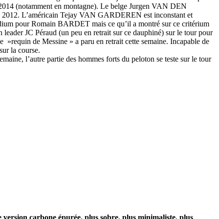
 en 2014 (notamment en montagne). Le belge Jurgen VAN DEN
rance 2012. L’américain Tejay VAN GARDEREN est inconstant et
de podium pour Romain BARDET mais ce qu’il a montré sur ce critérium
on leader JC Péraud (un peu en retrait sur ce dauphiné) sur le tour pour
equin de Messine » a paru en retrait cette semaine. Incapable de
sur la course.
semaine, l’autre partie des hommes forts du peloton se teste sur le tour
ersion carbone épurée, plus sobre, plus minimaliste, plus