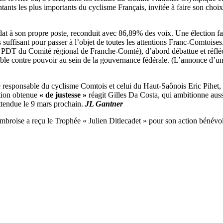
ants les plus importants du cyclisme Français, invitée à faire son choix 
didat à son propre poste, reconduit avec 86,89% des voix. Une élection 
uffisant pour passer à l’objet de toutes les attentions Franc-Comtoises.
le PDT du Comité régional de Franche-Comté), d’abord débattue et réfl
itable contre pouvoir au sein de la gouvernance fédérale. (L’annonce d’
e responsable du cyclisme Comtois et celui du Haut-Saônois Eric Pihet,
ction obtenue
« de justesse »
réagit Gilles Da Costa, qui ambitionne auss
attendue le 9 mars prochain.
JL Gantner
mbroise a reçu le Trophée « Julien Ditlecadet » pour son action bénévo