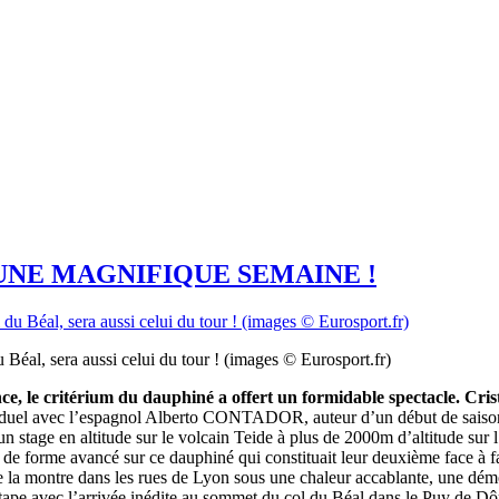
UNE MAGNIFIQUE SEMAINE !
l, sera aussi celui du tour ! (images © Eurosport.fr)
ce, le critérium du dauphiné a offert un formidable spectacle. Cr
le duel avec l’espagnol Alberto CONTADOR, auteur d’un début de sai
 un stage en altitude sur le volcain Teide à plus de 2000m d’altitude su
 de forme avancé sur ce dauphiné qui constituait leur deuxième face à fa
tre la montre dans les rues de Lyon sous une chaleur accablante, une dém
ape avec l’arrivée inédite au sommet du col du Béal dans le Puy de 