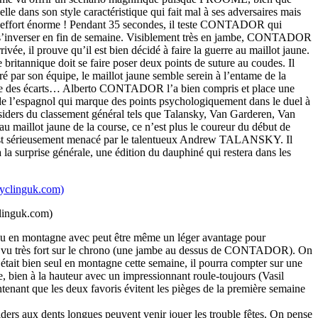
elle dans son style caractéristique qui fait mal à ses adversaires mais
un effort énorme ! Pendant 35 secondes, il teste CONTADOR qui
e s’inverser en fin de semaine. Visiblement très en jambe, CONTADOR
vée, il prouve qu’il est bien décidé à faire la guerre au maillot jaune.
itannique doit se faire poser deux points de suture au coudes. Il
é par son équipe, le maillot jaune semble serein à l’entame de la
 faire des écarts… Alberto CONTADOR l’a bien compris et place une
t de l’espagnol qui marque des points psychologiquement dans le duel à
utsiders du classement général tels que Talansky, Van Garderen, Van
maillot jaune de la course, ce n’est plus le coureur du début de
i est sérieusement menacé par le talentueux Andrew TALANSKY. Il
a surprise générale, une édition du dauphiné qui restera dans les
linguk.com)
u en montagne avec peut être même un léger avantage pour
me vu très fort sur le chrono (une jambe au dessus de CONTADOR). On
tait bien seul en montagne cette semaine, il pourra compter sur une
en à la hauteur avec un impressionnant roule-toujours (Vasil
enant que les deux favoris évitent les pièges de la première semaine
ders aux dents longues peuvent venir jouer les trouble fêtes. On pense