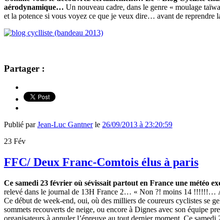
aérodynamique…
Un nouveau cadre, dans le genre « moulage taïwana
et la potence si vous voyez ce que je veux dire… avant de reprendre l
Partager :
Publié par
Jean-Luc Gantner
le
26/09/2013 à 23:20:59
23
Fév
FFC/ Deux Franc-Comtois élus à paris
Ce samedi 23 février où sévissait partout en France une météo ex
relevé dans le journal de 13H France 2… « Non ?! moins 14 !!!!!!… À
Ce début de week-end, oui, où des milliers de coureurs cyclistes se ge
sommets recouverts de neige, ou encore à Dignes avec son équipe premi
organisateurs à annuler l’épreuve au tout dernier moment. Ce samedi 23