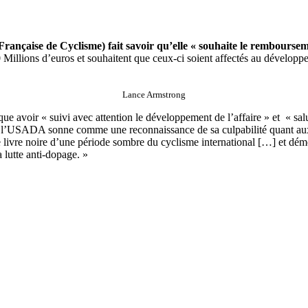
ançaise de Cyclisme) fait savoir qu’elle « souhaite le remboursem
 Millions d’euros et souhaitent que ceux-ci soient affectés au développ
Lance Armstrong
ue avoir « suivi avec attention le développement de l’affaire » et « s
de l’USADA sonne comme une reconnaissance de sa culpabilité quant aux
le livre noire d’une période sombre du cyclisme international […] et dé
a lutte anti-dopage. »