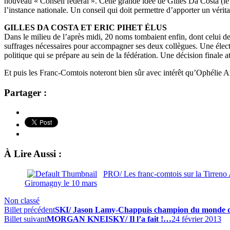
nouveau « Conseil fédéral ». Cette grande idée de Gilles Da Costa (
l’instance nationale. Un conseil qui doit permettre d’apporter un vér
GILLES DA COSTA ET ERIC PIHET ÉLUS
Dans le milieu de l’après midi, 20 noms tombaient enfin, dont celui d
suffrages nécessaires pour accompagner ses deux collègues. Une éle
politique qui se prépare au sein de la fédération. Une décision finale 
Et puis les Franc-Comtois noteront bien sûr avec intérêt qu’Ophélie A
Partager :
À Lire Aussi :
PRO/ Les franc-comtois sur la Tirreno 
Giromagny le 10 mars
Non classé
Billet précédent
SKI/ Jason Lamy-Chappuis champion du monde d
Billet suivant
MORGAN KNEISKY/ Il l’a fait !…
24 février 2013