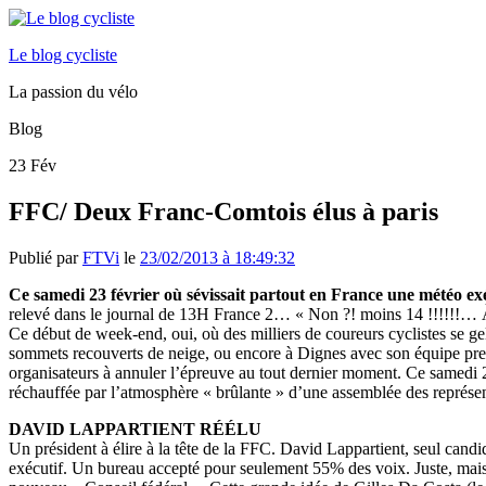
Le blog cycliste
La passion du vélo
Blog
23
Fév
FFC/ Deux Franc-Comtois élus à paris
Publié par
FTVi
le
23/02/2013 à 18:49:32
Ce samedi 23 février où sévissait partout en France une météo ex
relevé dans le journal de 13H France 2… « Non ?! moins 14 !!!!!!… À
Ce début de week-end, oui, où des milliers de coureurs cyclistes se ge
sommets recouverts de neige, ou encore à Dignes avec son équipe premi
organisateurs à annuler l’épreuve au tout dernier moment. Ce samedi 23
réchauffée par l’atmosphère « brûlante » d’une assemblée des représent
DAVID LAPPARTIENT RÉÉLU
Un président à élire à la tête de la FFC. David Lappartient, seul can
exécutif. Un bureau accepté pour seulement 55% des voix. Juste, mais s