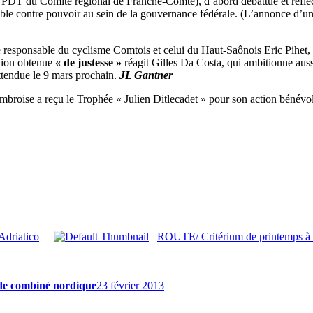
le PDT du Comité régional de Franche-Comté), d’abord débattue et réfl
itable contre pouvoir au sein de la gouvernance fédérale. (L’annonce d’
e responsable du cyclisme Comtois et celui du Haut-Saônois Eric Pihet,
ction obtenue
« de justesse »
réagit Gilles Da Costa, qui ambitionne auss
attendue le 9 mars prochain.
JL Gantner
mbroise a reçu le Trophée « Julien Ditlecadet » pour son action bénévo
Adriatico
ROUTE/ Critérium de printemps à
e combiné nordique
23 février 2013