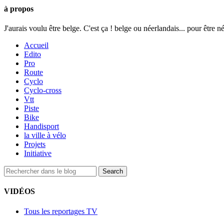
à propos
J'aurais voulu être belge. C'est ça ! belge ou néerlandais... pour être n
Accueil
Edito
Pro
Route
Cyclo
Cyclo-cross
Vtt
Piste
Bike
Handisport
la ville à vélo
Projets
Initiative
VIDÉOS
Tous les reportages TV