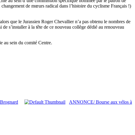
échie au sein d’une commission spécifique nommée par le patron de
un changement de mœurs radical dans l’histoire du cyclisme Français !)
 alors que le Jurassien Roger Chevallier n’a pas obtenu le nombres de
i de s’installer à la tête de ce nouveau collège dédié au renouveau
le au sein du comité Centre.
 Brognard
ANNONCE/ Bourse aux vélos à