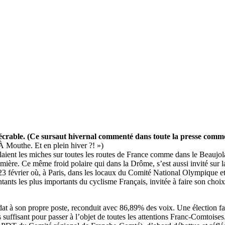
écrable. (Ce sursaut hivernal commenté dans toute la presse comme
 Mouthe. Et en plein hiver ?! »)
laient les miches sur toutes les routes de France comme dans le Beaujola
ère. Ce même froid polaire qui dans la Drôme, s’est aussi invité sur l
 février où, à Paris, dans les locaux du Comité National Olympique et s
ants les plus importants du cyclisme Français, invitée à faire son choix 
didat à son propre poste, reconduit avec 86,89% des voix. Une élection 
uffisant pour passer à l’objet de toutes les attentions Franc-Comtoises.